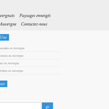
cascades en Auvergne
sources en Auvergne
lacs en Auvergne
rivières en Auvergne