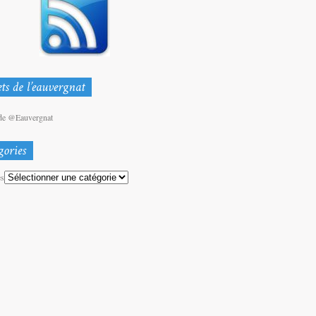
de @Eauvergnat
es