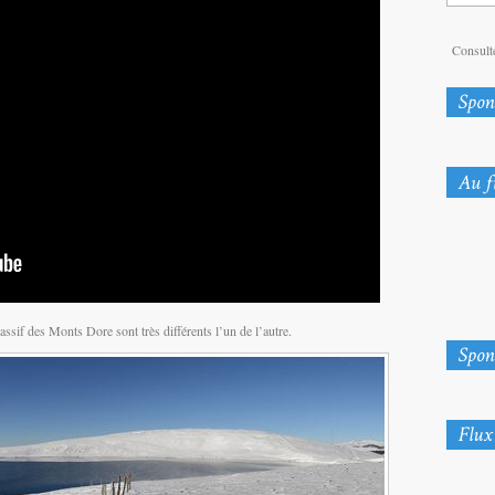
Consulte
ssif des Monts Dore sont très différents l’un de l’autre.