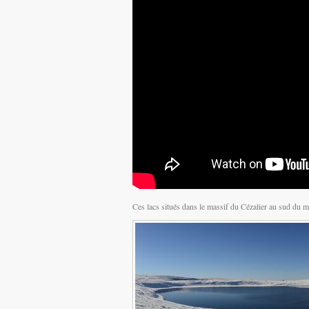
Ces lacs situés dans le massif du Cézalier au sud du ma