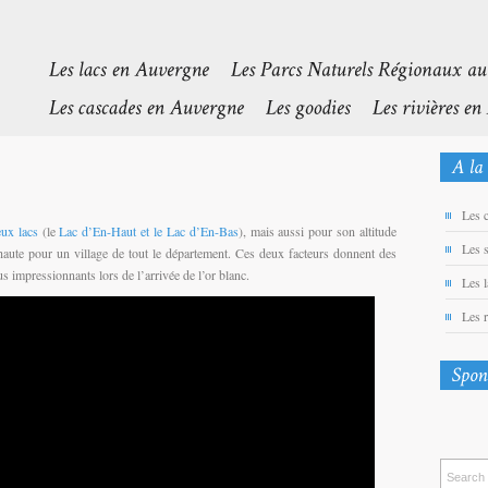
Les 
eux lacs
(le
Lac d’En-Haut et le Lac d’En-Bas
), mais aussi pour son altitude
Les 
 haute pour un village de tout le département. Ces deux facteurs donnent des
s impressionnants lors de l’arrivée de l’or blanc.
Les 
Les 