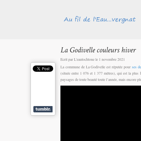
Ecrit par L'eautochtone le 1 novembre 2021
La commune de La Godivelle est réputée pour
ses d
(située entre 1 076 et 1 377 mètres), qui est la plus
paysages de toute beauté toute l’année, mais encore plu