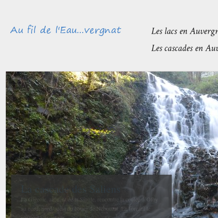
Méandres et boires de la Sioule
avant de rejoindre l’Allier
La confluence entre la Sioule et l’Allier se fait entre Contigny
et La Ferté-Hauterive peu après Saint-Pourçain sur-Sioule à...