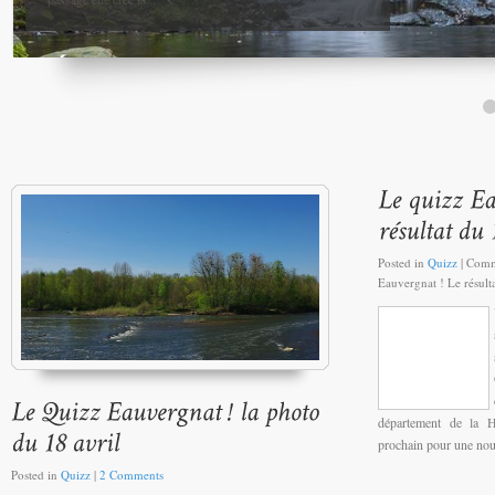
Posted in
Quizz
|
Comm
Eauvergnat ! Le résulta
département de la H
prochain pour une nou
Posted in
Quizz
|
2 Comments