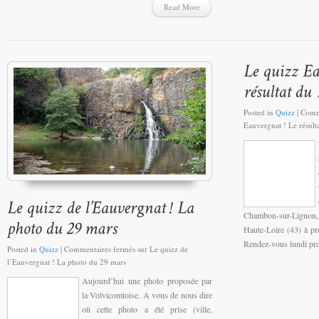
Read More
Posted in
Quizz
|
Comm
Eauvergnat ! Le résult
Chambon-sur-Lignon, s
Haute-Loire (43) à pro
Rendez-vous lundi pro
Posted in
Quizz
|
Commentaires fermés
sur Le quizz de
l’Eauvergnat ! La photo du 29 mars
Aujourd’hui une photo proposée par
la Volvicomtoise. A vous de nous dire
où cette photo a été prise (ville,