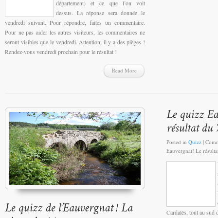
département) et ce que l’on voit
dessus. La réponse sera donnée le
vendredi suivant. Pour répondre, faites un commentaire.
Pour ne pas aider les autres visiteurs, les commentaires ne
seront visibles que le vendredi. Attention, il y a des pièges !
Rendez-vous vendredi prochain pour le résultat !
Read More
Posted in
Quizz
|
Comm
Eauvergnat! Le résulta
Cardalès, tout au sud 