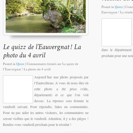
Posted in
Quizz
|
Comm
Eauvergnat ! Le résult
dans le département
prochain pour une nou
Posted in
Quizz
|
Commentaires fermés
sur Le quizz de
l’Eauvergnat ! La photo du 4 avril
Aujourd’hui une photo proposée par
l’Eautochtone. A vous de nous dire où
cette photo a été prise (ville,
département) et ce que l’on voit
dessus. La réponse sera donnée le
vendredi suivant. Pour répondre, faites un commentaire.
Pour ne pas aider les autres visiteurs, les commentaires ne
seront visibles que le vendredi. Attention, il y a des pièges !
Rendez-vous vendredi prochain pour le résultat !