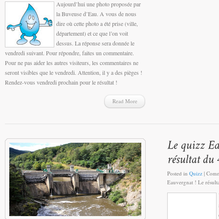
Aujourd’hui une photo proposée par
la Buveuse d’Eau. A vous de nous
dire où cette photo a été prise (ville,
département) et ce que l’on voit
dessus. La réponse sera donnée le
vendredi suivant. Pour répondre, faites un commentaire.
Pour ne pas aider les autres visiteurs, les commentaires ne
seront visibles que le vendredi. Attention, il y a des pièges !
Rendez-vous vendredi prochain pour le résultat !
Read More
Posted in
Quizz
|
Comm
Eauvergnat ! Le résulta