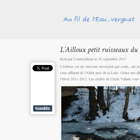
Ecrit par L'eautochtone le 30 septembre 2013
L’Ailloux est un ruisseau auvergnat qui coule, sur 
sous-affluent de l’Allier puis de la Loire. Grâce aux p
l’hiver 2011-2012. Les clichés de Cécile Villatte vous