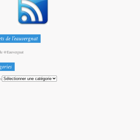
de @Eauvergnat
es