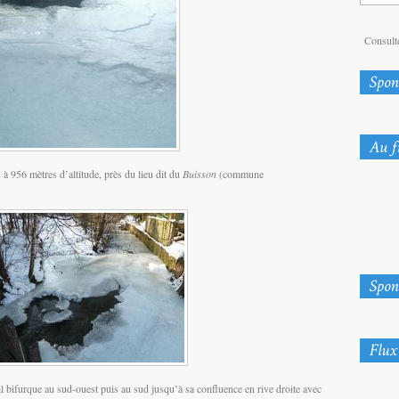
Consulte
à 956 mètres d’altitude, près du lieu dit du
Buisson
(commune
il bifurque au sud-ouest puis au sud jusqu’à sa confluence en rive droite avec