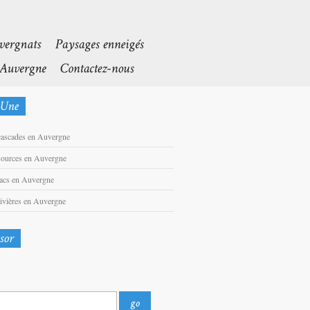
cascades en Auvergne
sources en Auvergne
lacs en Auvergne
rivières en Auvergne