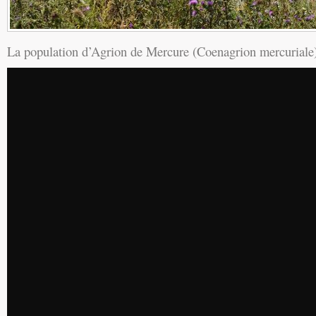
La population d’Agrion de Mercure (Coenagrion mercuriale)