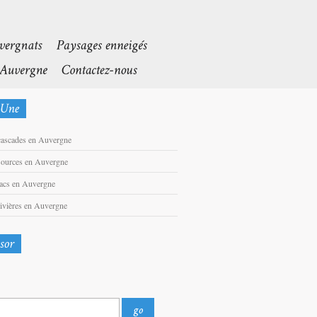
cascades en Auvergne
sources en Auvergne
lacs en Auvergne
rivières en Auvergne