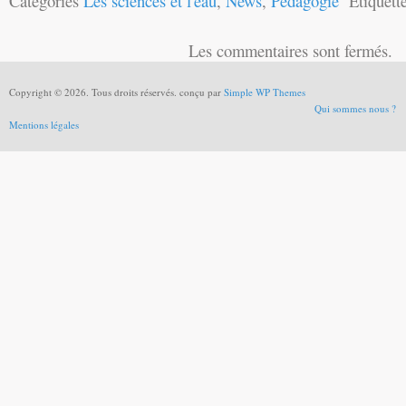
Catégories
Les sciences et l'eau
,
News
,
Pédagogie
Étiquett
Les commentaires sont fermés.
Copyright © 2026. Tous droits réservés. conçu par
Simple WP Themes
Qui sommes nous ?
Mentions légales