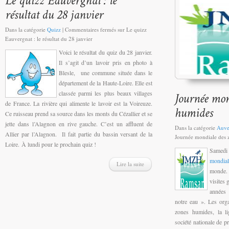
Dans la catégorie
Quizz
|
Commentaires fermés
sur Le quizz
Eauvergnat : le résultat du 28 janvier
Voici le résultat du quiz du 28 janvier.
Il s’agit d’un lavoir pris en photo à
Blesle, une commune située dans le
département de la Haute-Loire. Elle est
classée parmi les plus beaux villages
de France. La rivière qui alimente le lavoir est la Voireuze.
Ce ruisseau prend sa source dans les monts du Cézallier et se
jette dans l’Alagnon en rive gauche. C’est un affluent de
Dans la catégorie
Auve
Allier par l’Alagnon. Il fait partie du bassin versant de la
Journée mondiale des 
Loire. À lundi pour le prochain quiz !
Samedi
mondia
Lire la suite
monde. 
visites 
années
notre eau ». Les organ
zones humides, la li
société nationale de pr