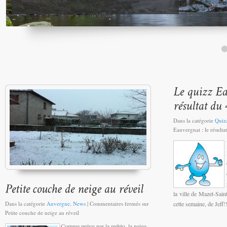
Dans la catégorie
Quiz
Eauvergnat : le résulta
la ville de Mazet-Sai
Dans la catégorie
Auvergne
,
News
|
Commentaires fermés
sur
cette semaine, de Jeff!
Petite couche de neige au réveil
Comme prévu par la météo, la neige