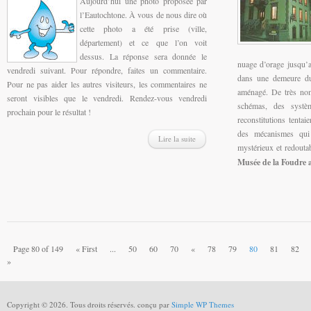
Aujourd’hui une photo proposée par
l’Eautochtone. À vous de nous dire où
cette photo a été prise (ville,
département) et ce que l’on voit
dessus. La réponse sera donnée le
nuage d’orage jusqu’a
vendredi suivant. Pour répondre, faites un commentaire.
dans une demeure du
Pour ne pas aider les autres visiteurs, les commentaires ne
aménagé. De très nom
seront visibles que le vendredi. Rendez-vous vendredi
schémas, des systè
prochain pour le résultat !
reconstitutions tentai
des mécanismes qui
Lire la suite
mystérieux et redouta
Musée de la Foudre a
Page 80 of 149
« First
...
50
60
70
«
78
79
80
81
82
»
Copyright © 2026. Tous droits réservés. conçu par
Simple WP Themes