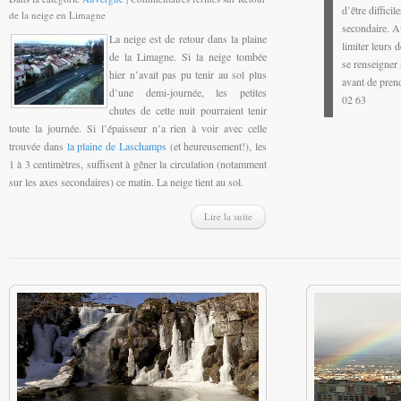
d’être diffici
de la neige en Limagne
secondaire. A
La neige est de retour dans la plaine
limiter leurs 
de la Limagne. Si la neige tombée
se renseigner 
hier n’avait pas pu tenir au sol plus
avant de prend
d’une demi-journée, les petites
02 63
chutes de cette nuit pourraient tenir
toute la journée. Si l’épaisseur n’a rien à voir avec celle
trouvée dans
la plaine de Laschamps
(et heureusement!), les
1 à 3 centimètres, suffisent à gêner la circulation (notamment
sur les axes secondaires) ce matin. La neige tient au sol.
Lire la suite