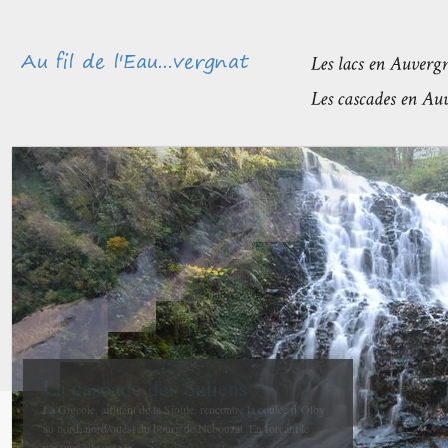
Méandres et boires de la Sioule
avant de rejoindre l’Allier
La confluence entre la Sioule et l’Allier se fait entre Contigny
et La Ferté-Hauterive peu après Saint-Pourçain sur-Sioule à...