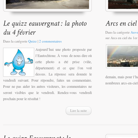
Dans la catégorie
Auve
sur Arcs en ciel du 1er
Dans la catégorie
Quizz
|
2 commentaires
Aujourd’hui une photo proposée par
l’Eautochtone. À vous de nous dire où
cette photo a été prise (ville,
département) et ce que l’on voit
dessus. La réponse sera donnée le
demain, mais pour l’he
vendredi suivant. Pour répondre, faites un commentaire.
nombreux arcs-en-ciel 
Pour ne pas aider les autres visiteurs, les commentaires ne
seront visibles que le vendredi. Rendez-vous vendredi
prochain pour le résultat !
Lire la suite