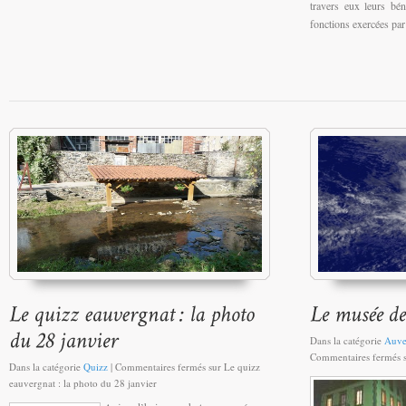
travers eux leurs bé
fonctions exercées pa
Dans la catégorie
Auve
Commentaires fermés
s
Dans la catégorie
Quizz
|
Commentaires fermés
sur Le quizz
eauvergnat : la photo du 28 janvier