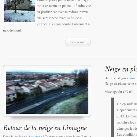
est là ce matin en plaine. Il faudra vite
en profiter car avec le redoux prévu
elle sera rincée avant la fin de la
journée. La neige tombe faiblement à
modérément.
Lire la suite
Dans la catégorie
Auve
Neige en plaine cette n
Message du CG 63
Un épisode ne
Département d
2013. Le Con
mobilise tous
déneiger le ré
Les condition
Dans la catégorie
Auvergne
|
Commentaires fermés
sur Retour