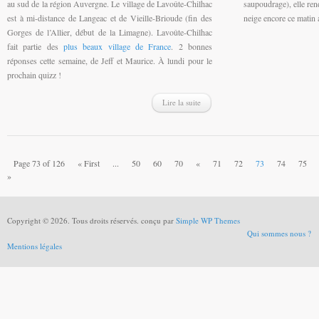
au sud de la région Auvergne. Le village de Lavoûte-Chilhac
saupoudrage), elle rend 
est à mi-distance de Langeac et de Vieille-Brioude (fin des
neige encore ce matin 
Gorges de l’Allier, début de la Limagne). Lavoûte-Chilhac
fait partie des
plus beaux village de France
. 2 bonnes
réponses cette semaine, de Jeff et Maurice. À lundi pour le
prochain quizz !
Lire la suite
Page 73 of 126
« First
...
50
60
70
«
71
72
73
74
75
»
Copyright © 2026. Tous droits réservés. conçu par
Simple WP Themes
Qui sommes nous ?
Mentions légales