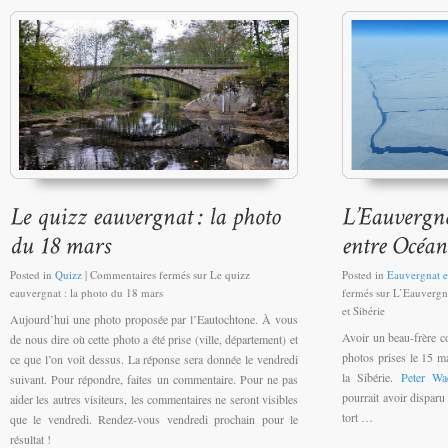
Posted in
Quizz
|
Commentaires fermés
sur Le quizz
Posted in
Eauvergnat e
eauvergnat : la photo du 18 mars
fermés
sur L’Eauvergna
et Sibérie
Aujourd’hui une photo proposée par l’Eautochtone. À vous
Avoir un beau-frère co
de nous dire où cette photo a été prise (ville, département) et
photos prises le 15 m
ce que l’on voit dessus. La réponse sera donnée le vendredi
la Sibérie.
Peter W
suivant. Pour répondre, faites un commentaire. Pour ne pas
pourrait avoir disparu
aider les autres visiteurs, les commentaires ne seront visibles
tort …
que le vendredi. Rendez-vous vendredi prochain pour le
résultat !