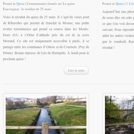
Posted in
Quizz
|
Commentaires fermés
sur Le quizz
Posted in
Quizz
|
1 Co
Eauvergnat : le résultat du 25 mars
Aujourd’hui une phot
Voici le résultat du quizz du 25 mars. Il s’agit du vieux pont
de nous dire où cette p
de Riberolles qui permet de franchir la Monne, une petite
ce que l’on voit dess
rivière torrentueuse qui prend sa source dans les Monts-
suivant. Pour répondr
Dore (63) à 1300m d’altitude près du col de la croix
aider les autres visite
Morand. Ce site est uniquement accessible à pieds, il se
que le vendredi. Re
partage entre les communes d’Olloix et de Cournols (Puy de
résultat !
Dôme). Bonne réponse de Léo de Hurlepéte. À lundi pour le
prochain quizz !
Lire la suite