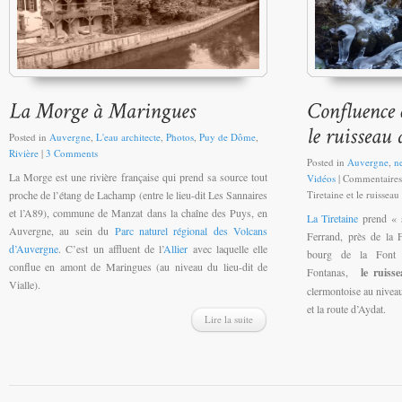
Posted in
Auvergne
,
L'eau architecte
,
Photos
,
Puy de Dôme
,
Rivière
|
3 Comments
Posted in
Auvergne
,
n
La Morge est une rivière française qui prend sa source tout
Vidéos
|
Commentaires
proche de l’étang de Lachamp (entre le lieu-dit Les Sannaires
Tiretaine et le ruissea
et l’A89), commune de Manzat dans la chaîne des Puys, en
La Tiretaine
prend « s
Auvergne, au sein du
Parc naturel régional des Volcans
Ferrand, près de la 
d’Auvergne
. C’est un affluent de l’
Allier
avec laquelle elle
bourg de la Font d
conflue en amont de Maringues (au niveau du lieu-dit de
Fontanas,
le ruiss
Vialle).
clermontoise au niveau
et la route d’Aydat.
Lire la suite