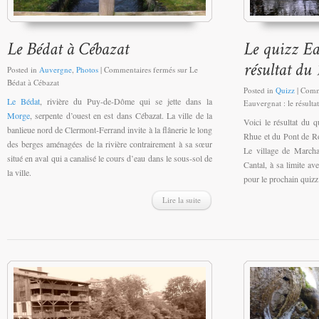
Posted in
Auvergne
,
Photos
|
Commentaires fermés
sur Le
Bédat à Cébazat
Posted in
Quizz
|
Comm
Le Bédat
, rivière du Puy-de-Dôme qui se jette dans la
Eauvergnat : le résulta
Morge
, serpente d’ouest en est dans Cébazat. La ville de la
Voici le résultat du q
banlieue nord de Clermont-Ferrand invite à la flânerie le long
Rhue et du Pont de Ro
des berges aménagées de la rivière contrairement à sa sœur
Le village de Marcha
situé en aval qui a canalisé le cours d’eau dans le sous-sol de
Cantal, à sa limite av
la ville.
pour le prochain quizz
Lire la suite