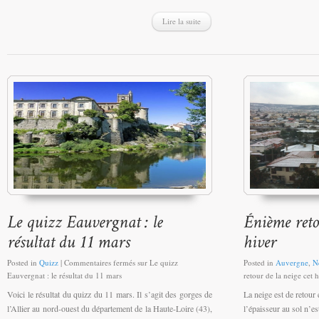
Lire la suite
Posted in
Quizz
|
Commentaires fermés
sur Le quizz
Posted in
Auvergne
,
N
Eauvergnat : le résultat du 11 mars
retour de la neige cet 
Voici le résultat du quizz du 11 mars. Il s’agit des gorges de
La neige est de retour 
l’Allier au nord-ouest du département de la Haute-Loire (43),
l’épaisseur au sol n’e