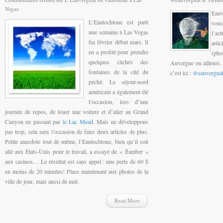
Vegas
Eauv
L’Eautochtone est parti
vou
une semaine à Las Vegas
l’ac
fin février début mars. Il
arti
en a profité pour prendre
(pho
quelques clichés des
Auvergne ou ailleurs. 
fontaines de la cité du
c’est ici :
@eauvergna
péché. Le séjour-nord
américain a également été
l’occasion, lors d’une
journée de repos, de louer une voiture et d’aller au Grand
Canyon en passant par
le Lac Mead
. Mais ne développons
pas trop, cela sera l’occasion de faire deux articles de plus.
Petite anecdote tout de même, l’Eautochtone, bien qu’il soit
allé aux États-Unis pour le travail, a essayé de « flamber »
aux casinos… Le résultat est sans appel : une perte de 60 $
en moins de 20 minutes! Place maintenant aux photos de la
ville de jour, mais aussi de nuit.
Read More