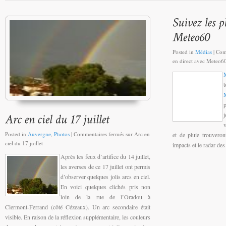
Posted in
Médias
|
Com
en direct avec Meteo6
p
j
Posted in
Auvergne
,
Photos
|
Commentaires fermés
sur Arc en
et de pluie trouvero
ciel du 17 juillet
impacts et le radar des
Après les feux d’artifice du 14 juillet,
les averses de ce 17 juillet ont permis
d’observer quelques jolis arcs en ciel.
En voici quelques clichés pris non
loin de la rue de l’Oradou à
Clermont-Ferrand (côté Cézeaux). Un arc secondaire était
visible. En raison de la réflexion supplémentaire, les couleurs