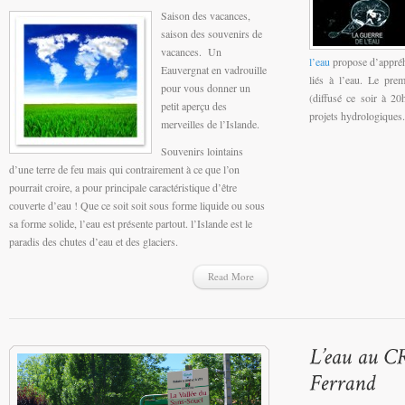
Saison des vacances,
saison des souvenirs de
vacances. Un
l’eau
propose d’appréh
Eauvergnat en vadrouille
liés à l’eau. Le prem
pour vous donner un
(diffusé ce soir à 2
petit aperçu des
projets hydrologiques.
merveilles de l’Islande.
Souvenirs lointains
d’une terre de feu mais qui contrairement à ce que l’on
pourrait croire, a pour principale caractéristique d’être
couverte d’eau ! Que ce soit soit sous forme liquide ou sous
sa forme solide, l’eau est présente partout. l’Islande est le
paradis des chutes d’eau et des glaciers.
Read More