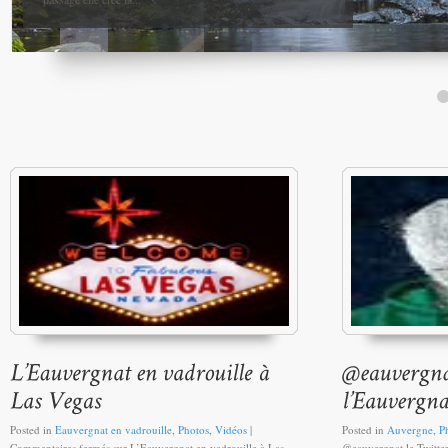
Posted in
Eauvergnat en vadrouille
,
Photos
,
Vidéos
|
Posted in
Auvergne
,
P
Commentaires fermés
sur L’Eauvergnat en vadrouille à Las
@eauvergnat le Twitte