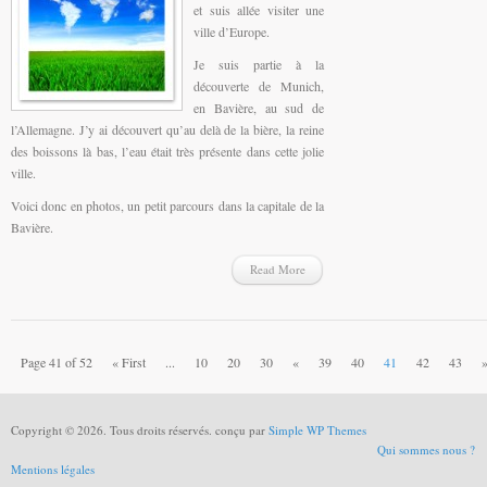
et suis allée visiter une
ville d’Europe.
Je suis partie à la
découverte de Munich,
en Bavière, au sud de
l’Allemagne. J’y ai découvert qu’au delà de la bière, la reine
des boissons là bas, l’eau était très présente dans cette jolie
ville.
Voici donc en photos, un petit parcours dans la capitale de la
Bavière.
Read More
Page 41 of 52
« First
...
10
20
30
«
39
40
41
42
43
Copyright © 2026. Tous droits réservés. conçu par
Simple WP Themes
Qui sommes nous ?
Mentions légales