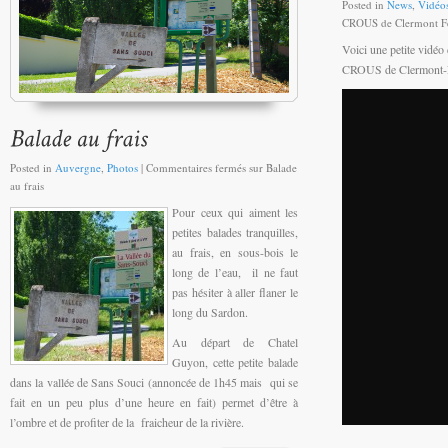
Posted in
News
,
Vidéo
CROUS de Clermont F
Voici une petite vidéo 
CROUS de Clermont-F
Posted in
Auvergne
,
Photos
|
Commentaires fermés
sur Balade
au frais
Pour ceux qui aiment les
petites balades tranquilles,
au frais, en sous-bois le
long de l’eau, il ne faut
pas hésiter à aller flaner le
long du Sardon.
Au départ de Chatel
Guyon, cette petite balade
dans la vallée de Sans Souci (annoncée de 1h45 mais qui se
fait en un peu plus d’une heure en fait) permet d’être à
l’ombre et de profiter de la fraicheur de la rivière.