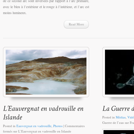
de ce second arc sont inversées par rapport à l’arc primaire,
avec le bleu à l’extérieur et le rouge à l’intérieur, et l’arc est
moins lumineux.
Read More
Posted in
Médias
,
Vidé
Guerre de l’eau sur Fr
Posted in
Eauvergnat en vadrouille
,
Photos
|
Commentaires
fermés
sur L’Eauvergnat en vadrouille en Islande