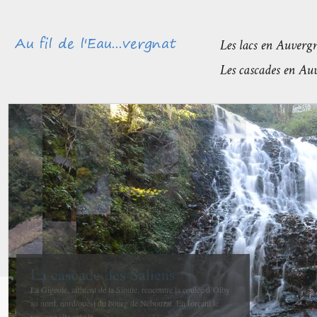
Méandres et boires de la Sioule
avant de rejoindre l’Allier
La confluence entre la Sioule et l’Allier se fait entre Contigny
et La Ferté-Hauterive peu après Saint-Pourçain sur-Sioule à...