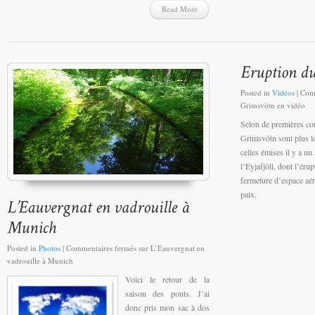
Read More
Posted in
Vidéos
|
Com
Grimsvötn en vidéo
Selon de premières con
Grimsvötn sont plus l
celles émises il y a un
l’Eyjafjöll, dont l’éru
fermeture d’espace aé
paix.
Posted in
Photos
|
Commentaires fermés
sur L’Eauvergnat en
vadrouille à Munich
Voici le retour de la
saison des ponts. J’ai
donc pris mon sac à dos