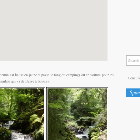
 chemin est balisé en jaune et passe le long du camping) ou en voiture pour les
Consulte
mentale qui va de Besse à Issoire).