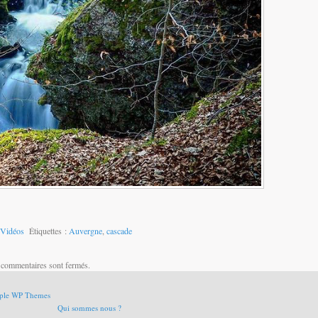
Vidéos
Étiquettes :
Auvergne
,
cascade
 commentaires sont fermés.
ple WP Themes
Qui sommes nous ?