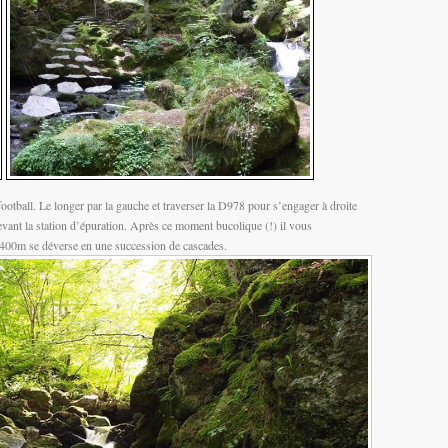
 football. Le longer par la gauche et traverser la D978 pour s’engager à droite
devant la station d’épuration. Après ce moment bucolique (!) il vous
r 400m se déverse en une succession de cascades.