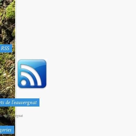
de @Eauvergnat