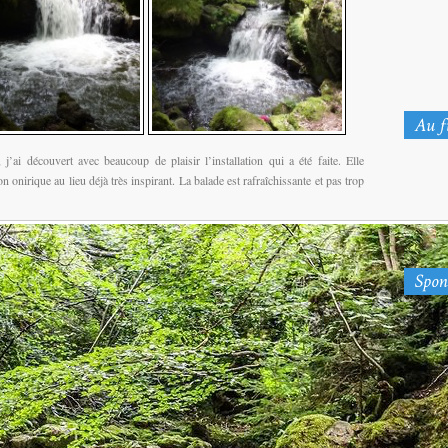
j’ai découvert avec beaucoup de plaisir l’installation qui a été faite. Elle
n onirique au lieu déjà très inspirant. La balade est rafraîchissante et pas trop