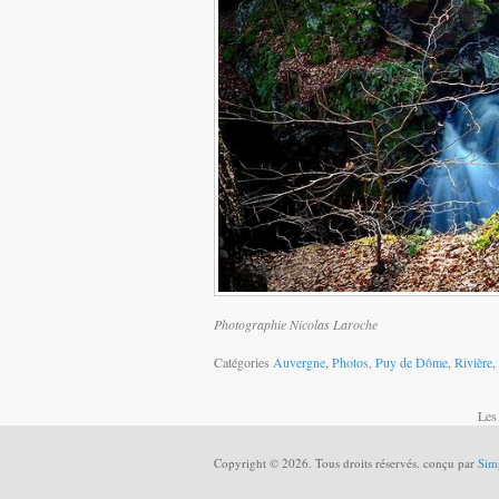
Photographie Nicolas Laroche
Catégories
Auvergne
,
Photos
,
Puy de Dôme
,
Rivière
,
Les
Copyright © 2026. Tous droits réservés. conçu par
Sim