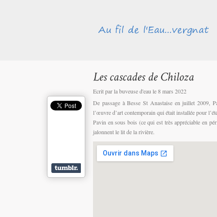
Ecrit par la buveuse d'eau le 8 mars 2022
De passage à Besse St Anastaise en juillet 2009, Pasc
l’œuvre d’art contemporain qui était installée pour l’é
Pavin en sous bois (ce qui est très appréciable en pé
jalonnent le lit de la rivière.