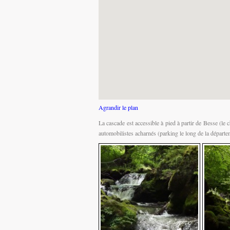
Agrandir le plan
La cascade est accessible à pied à partir de Besse (le
automobilistes acharnés (parking le long de la départe