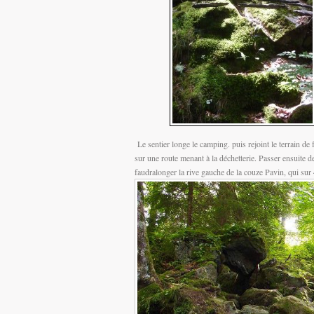
Le sentier longe le camping. puis rejoint le terrain de
sur une route menant à la déchetterie. Passer ensuite 
faudralonger la rive gauche de la couze Pavin, qui su