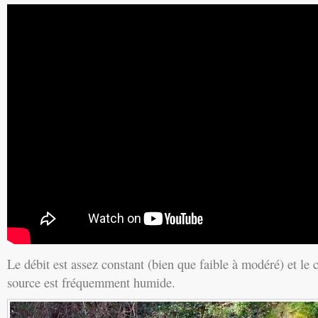
Le débit est assez constant (bien que faible à modéré) et le
source est fréquemment humide.