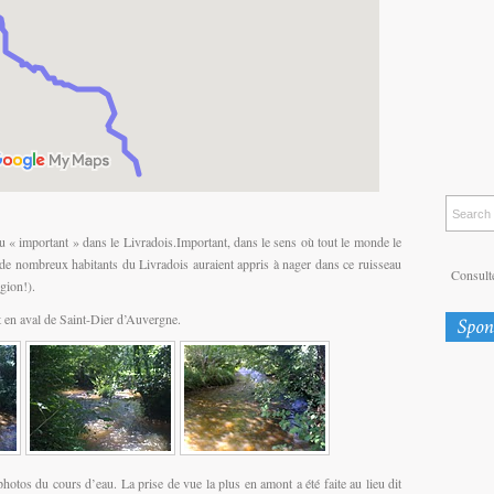
 « important » dans le Livradois.Important, dans le sens où tout le monde le
 de nombreux habitants du Livradois auraient appris à nager dans ce ruisseau
Consulte
égion!).
 en aval de Saint-Dier d’Auvergne.
 photos du cours d’eau. La prise de vue la plus en amont a été faite au lieu dit