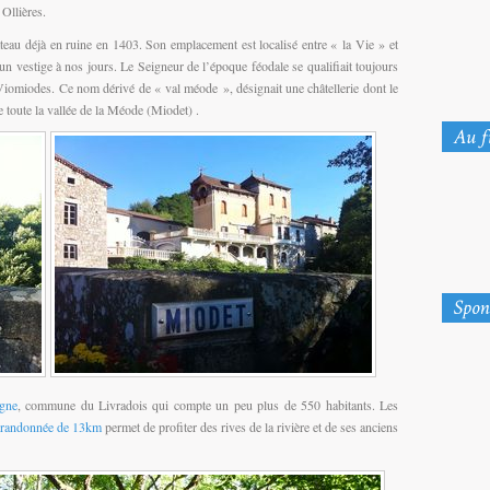
 Ollières.
âteau déjà en ruine en 1403. Son emplacement est localisé entre « la Vie » et
un vestige à nos jours. Le Seigneur de l’époque féodale se qualifiait toujours
omiodes. Ce nom dérivé de « val méode », désignait une châtellerie dont le
 toute la vallée de la Méode (Miodet) .
rgne
, commune du Livradois qui compte un peu plus de 550 habitants. Les
randonnée de 13km
permet de profiter des rives de la rivière et de ses anciens