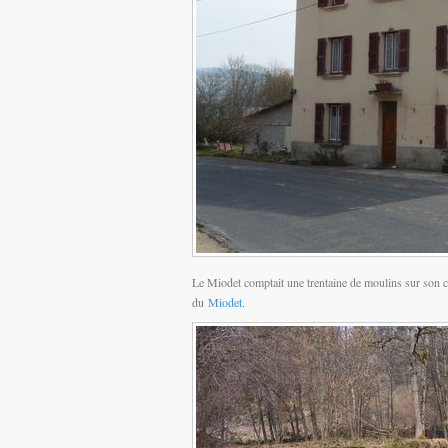
Le Miodet comptait une trentaine de moulins sur son co
du
Miodet
.