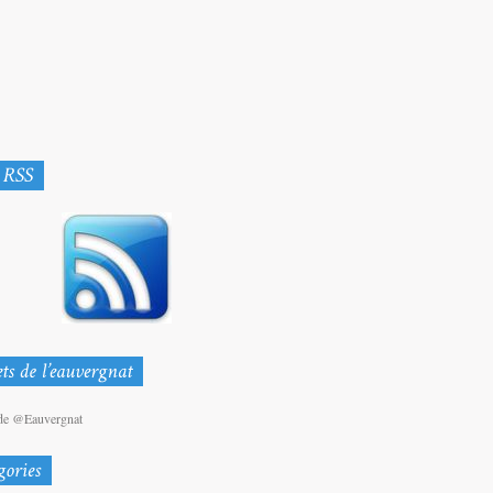
de @Eauvergnat