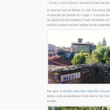
«
La vie
» (voir ci-dessus), non loin de Saint Jean des
Il existe une tour du Miodet. Il s’agit d’un ancien ch
St-Jean près du ruisseau de « Lagas ». Il ne reste auc
de seigneur de Boissonnelle et Veaux de Méodes ou Vi
territoire, comme son nom l’indique devait comprendre
Peu après
le Miodet rentre dans Saint Dier d’Auve
photos ci-dessus montrent la rivière dans la ville.
Une 
moulins.