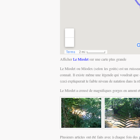
Afficher
Le Miodet
sur une carte plus grande
Le Miodet ou Miodex (selon les goûts) est un ruisseau
connait. Il existe même une légende qui voudrait que
(ceci expliquerait le faible niveau de natation dans la r
Le Miodet a creusé de magnifiques gorges en amont et
Plusieurs articles ont été faits avec à chaque fois des