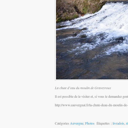
La chute d’eau du moulin de Graveyroux
Il est possible de le visiter et, si vous le demandez ge
http://www.eauvergnat.fr/la-chute-deau-du-moulin-de
Catégories
Auvergne
,
Photos
Étiquettes :
livradois
,
r