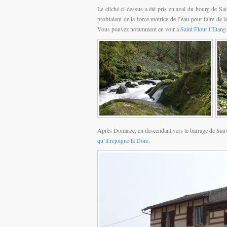
Le cliché ci-dessus a été pris en aval du bourg de Sai
profitaient de la force motrice de l’eau pour faire de l
Vous pouvez notamment en voir à
Saint Flour l’Etang
Après Domaize, en descendant vers le barrage de Sauv
qu’il rejoigne la Dore
.