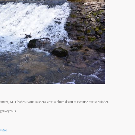
ntiment, M. Chabrol vous laissera voir la chute d’eau et l’écluse sur le Miodet.
-graveyroux
ivière