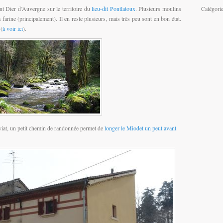
nt Dier d’Auvergne sur le territoire du
lieu-dit Pontlatoux
. Plusieurs moulins
Catégori
a farine (principalement). Il en reste plusieurs, mais très peu sont en bon état.
(
à voir ici
).
iat, un petit chemin de randonnée permet de
longer le Miodet un peut avant