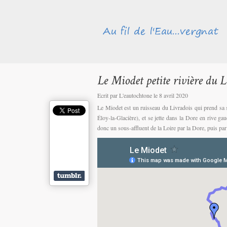
Ecrit par L'eautochtone le 8 avril 2020
Le Miodet est un ruisseau du Livradois qui prend sa 
Éloy-la-Glacière), et se jette dans la Dore en rive ga
donc un sous-affluent de la Loire par la Dore, puis par 