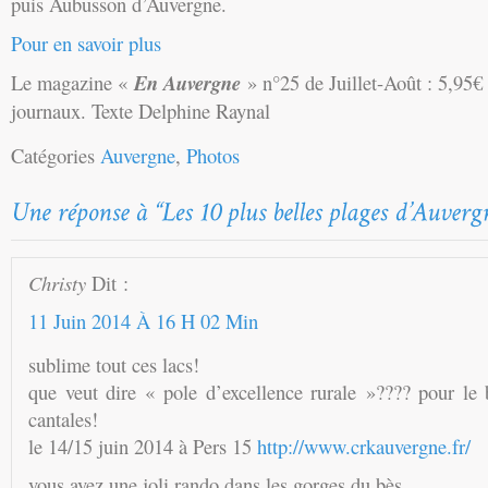
puis Aubusson d’Auvergne.
Pour en savoir plus
Le magazine «
En Auvergne
» n°25 de Juillet-Août : 5,95€
journaux. Texte Delphine Raynal
Catégories
Auvergne
,
Photos
Christy
Dit :
11 Juin 2014 À 16 H 02 Min
sublime tout ces lacs!
que veut dire « pole d’excellence rurale »???? pour le 
cantales!
le 14/15 juin 2014 à Pers 15
http://www.crkauvergne.fr/
vous avez une joli rando dans les gorges du bès