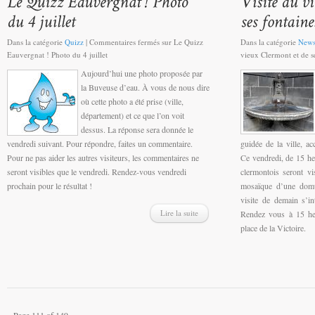
Dans la catégorie
Quizz
|
Commentaires fermés
sur Le Quizz
Dans la catégorie
New
Eauvergnat ! Photo du 4 juillet
vieux Clermont et de s
Aujourd’hui une photo proposée par
la Buveuse d’eau. À vous de nous dire
où cette photo a été prise (ville,
département) et ce que l’on voit
dessus. La réponse sera donnée le
vendredi suivant. Pour répondre, faites un commentaire.
guidée de la ville, a
Pour ne pas aider les autres visiteurs, les commentaires ne
Ce vendredi, de 15 heu
seront visibles que le vendredi. Rendez-vous vendredi
clermontois seront v
prochain pour le résultat !
mosaïque d’une domus
visite de demain s’in
Lire la suite
Rendez vous à 15 he
place de la Victoire.