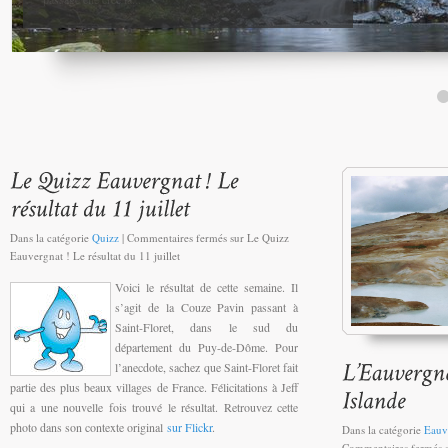
Dans la catégorie
Quizz
|
Commentaires fermés
sur Le Quizz
Eauvergnat ! Le résultat du 11 juillet
Voici le résultat de cette semaine. Il
s’agit de la Couze Pavin passant à
Saint-Floret, dans le sud du
département du Puy-de-Dôme. Pour
l’anecdote, sachez que Saint-Floret fait
partie des plus beaux villages de France. Félicitations à Jeff
qui a une nouvelle fois trouvé le résultat. Retrouvez cette
photo dans son contexte original
sur Flickr
.
Dans la catégorie
Eauv
Commentaires fermés
s