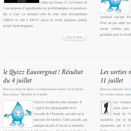
(déjà sur France 5).
La Guerre de
l’eau
propose d’appréhender les problématiques et paradoxes
liés à l’eau. Le premier volet de cette série documentaire
vendredi suivant. Po
(diffusé ce soir à 20h35) passe en revue quelques grands
Pour ne pas aider les
projets hydrologiques.
seront visibles que
prochain pour le résult
Lire la suite
Dans la catégorie
Quizz
|
Commentaires fermés
sur le Quizz
Dans la catégorie
Auve
Eauvergnat ! Résultat du 4 juillet
Les sorties nature, sem
Voici le résultat de cette semaine. Il
Les vacance
s’agit d’une photographie de la
nous, donc v
Cascade de l’Ecureuil, cascade sur le
bord de l’
parcours du Sardon. Cette cascade, qui
encadrées par la l
manque un peu d’eau en ce moment,
organisées par le Co
est sur la commune de Chatel Guyon, département du Puy de
l’Allier ainsi que pa