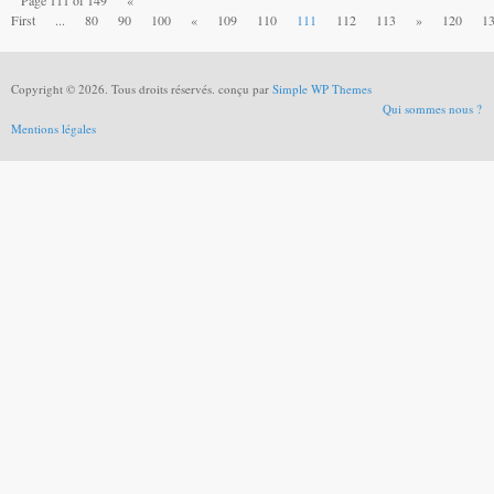
Page 111 of 149
«
First
...
80
90
100
«
109
110
111
112
113
»
120
1
Copyright © 2026. Tous droits réservés. conçu par
Simple WP Themes
Qui sommes nous ?
Mentions légales