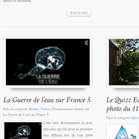
nature se déchainer.
Lire la suite
Dans la catégorie
Médias
,
Vidéos
|
Commentaires fermés
sur
La Guerre de l’eau sur France 5
Dans la catégorie
Quiz
Cette série documentaire en trois
épisodes qui fut pour la première
fois diffusée lors de l’été 2009