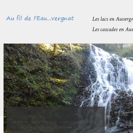
Méandres et boires de la Sioule
avant de rejoindre l’Allier
La confluence entre la Sioule et l’Allier se fait entre Contigny
et La Ferté-Hauterive peu après Saint-Pourçain sur-Sioule à...