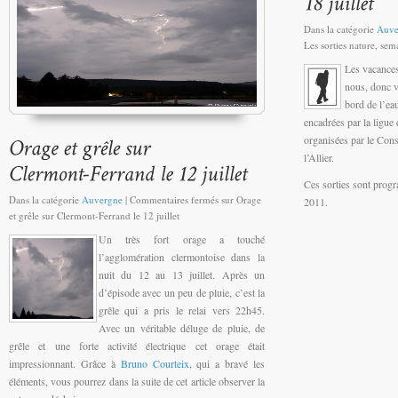
Dans la catégorie
Auve
Les sorties nature, sem
Les vacances
nous, donc v
bord de l’ea
encadrées par la ligue
organisées par le Cons
l’Allier.
Ces sorties sont progr
Dans la catégorie
Auvergne
|
Commentaires fermés
sur Orage
2011.
et grêle sur Clermont-Ferrand le 12 juillet
Un très fort orage a touché
l’agglomération clermontoise dans la
nuit du 12 au 13 juillet. Après un
d’épisode avec un peu de pluie, c’est la
grêle qui a pris le relai vers 22h45.
Avec un véritable déluge de pluie, de
grêle et une forte activité électrique cet orage était
impressionnant. Grâce à
Bruno Courteix
, qui a bravé les
éléments, vous pourrez dans la suite de cet article observer la