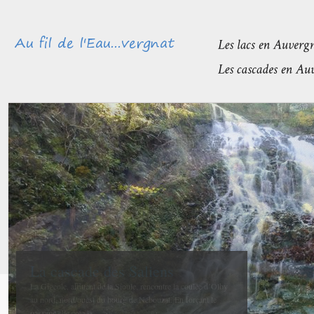
Méandres et boires de la Sioule
avant de rejoindre l’Allier
La confluence entre la Sioule et l’Allier se fait entre Contigny
et La Ferté-Hauterive peu après Saint-Pourçain sur-Sioule à...