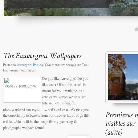
Posted in
Auvergne
,
Photos
|
Commentaires fermés
sur The
Eauvergnat Wallpapers
Do you like Auvergne? Do you
like water? If so, this article is
meant for you! With the 200
articles we wrote, we collected
lots and lots of beautiful
photographs of our region – and it’s not over! We give you
the opportunity to benefit from our discoveries through this
article, which will be the image library gathering the
photographs we have found.