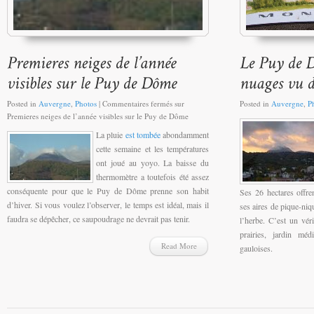
Posted in
Auvergne
,
Photos
|
Commentaires fermés
sur
Posted in
Auvergne
,
P
Premieres neiges de l’année visibles sur le Puy de Dôme
La pluie
est tombée
abondamment
cette semaine et les températures
ont joué au yoyo. La baisse du
thermomètre a toutefois été assez
conséquente pour que le Puy de Dôme prenne son habit
Ses 26 hectares offren
d’hiver. Si vous voulez l’observer, le temps est idéal, mais il
ses aires de pique-niq
faudra se dépêcher, ce saupoudrage ne devrait pas tenir.
l’herbe. C’est un vér
prairies, jardin méd
Read More
gauloises.