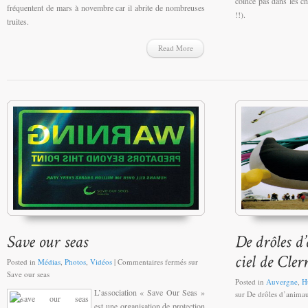
coince pas dans les ch
fréquentent d
e mars à novembre car
il abrite de nombreuses
!!).
truites.
Read More
Posted in
Médias
,
Photos
,
Vidéos
|
Commentaires fermés
sur
Save our seas
Posted in
Auvergne
,
H
L’association « Save Our Seas »
sur De drôles d’animau
est une organisation de protection