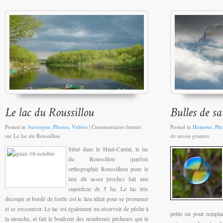
Posted in
Auvergne
,
Photos
,
Vidéos
|
Commentaires fermés
Posted in
Humour
,
Pho
sur Le lac du Roussillou
de savon géantes
Situé dans le Haut-Cantal, le lac
du Roussillou (parfois
orthographié Roussilhou pour le
lieu dit assez proche) fait une
superficie de 5 ha. Le lac très
découpé et bordé de forêts est le lieu idéal pour se promener
et se ressourcer. Le lac est également un réservoir de pêche à
petits ou pour remplac
la mouche, et fait le bonheur des nombreux pécheurs qui le