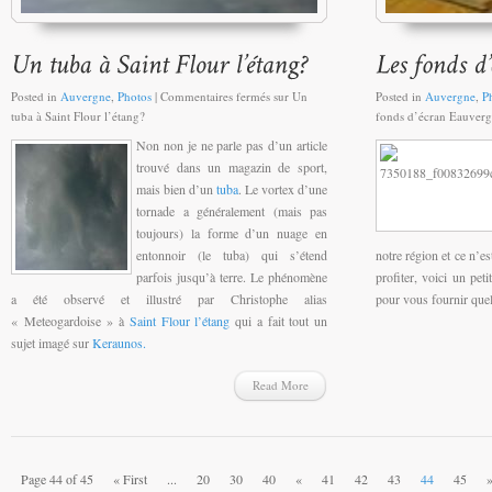
Posted in
Auvergne
,
Photos
|
Commentaires fermés
sur Un
Posted in
Auvergne
,
P
tuba à Saint Flour l’étang?
fonds d’écran Eauverg
Non non je ne parle pas d’un article
trouvé dans un magazin de sport,
mais bien d’un
tuba
. Le vortex d’une
tornade a généralement (mais pas
toujours) la forme d’un nuage en
entonnoir (le
tuba
) qui s’étend
notre région et ce n’e
parfois jusqu’à terre. Le phénomène
profiter, voici un peti
a été observé et illustré par Christophe alias
pour vous fournir quel
« Meteogardoise » à
Saint Flour l’étang
qui a fait tout un
sujet imagé sur
Keraunos.
Read More
Page 44 of 45
« First
...
20
30
40
«
41
42
43
44
45