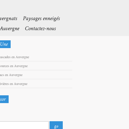
cascades en Auvergne
sources en Auvergne
lacs en Auvergne
rivières en Auvergne