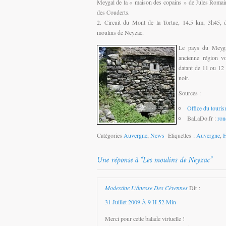
Meygal de la « maison des copains » de Jules Romai
des Couderts.
Circuit du Mont de la Tortue, 14.5 km, 3h45, d
moulins de Neyzac.
Le pays du Meyga
ancienne région vo
datant de 11 ou 12 
noir.
Sources :
Office du touri
BaLaDo.fr :
ron
Catégories
Auvergne
,
News
Étiquettes :
Auvergne
,
H
Modestine L'ânesse Des Cévennes
Dit :
31 Juillet 2009 À 9 H 52 Min
Merci pour cette balade virtuelle !