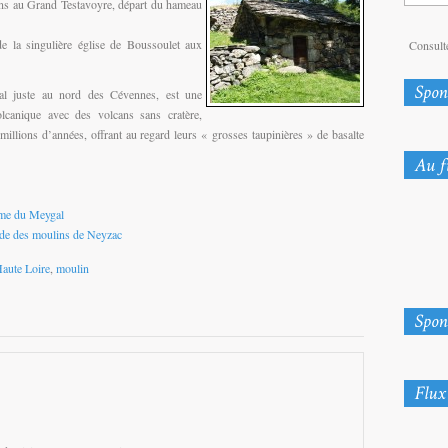
ns au Grand Testavoyre, départ du hameau
e la singulière église de Boussoulet aux
Consulte
l juste au nord des Cévennes, est une
lcanique avec des volcans sans cratère,
millions d’années, offrant au regard leurs « grosses taupinières » de basalte
sme du Meygal
de des moulins de Neyzac
aute Loire
,
moulin