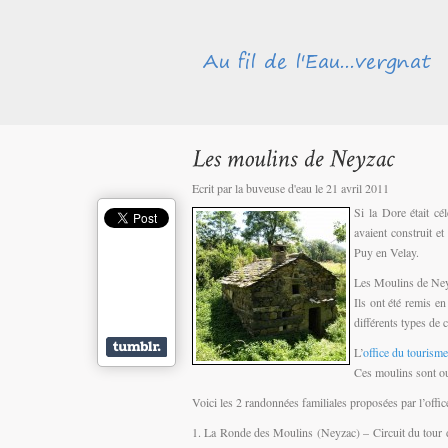
Ecrit par la buveuse d'eau le 21 avril 2011
Si la Dore était c
avaient construit e
Puy en Velay.
Les Moulins de Neyz
Ils ont été remis en
différents types de 
L’
office du tourism
Ces moulins sont ouv
Voici les 2 randonnées familiales proposées par l’off
La Ronde des Moulins (Neyzac) – Circuit du tour d