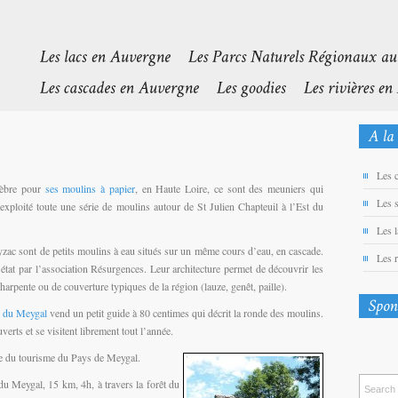
Les 
élèbre pour
ses moulins à papier
, en Haute Loire, ce sont des meuniers qui
Les 
t exploité toute une série de moulins autour de St Julien Chapteuil à l’Est du
Les 
ac sont de petits moulins à eau situés sur un même cours d’eau, en cascade.
Les 
 état par l’association Résurgences.
Leur architecture permet de découvrir les
charpente ou de couverture typiques de la région (lauze, genêt, paille).
e du Meygal
vend un petit guide à 80 centimes qui décrit la ronde des moulins.
erts et se visitent librement tout l’année.
ice du tourisme du Pays de Meygal.
u Meygal, 15 km, 4h, à travers la forêt du