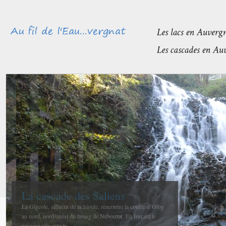
Méandres et boires de la Sioule
avant de rejoindre l’Allier
La confluence entre la Sioule et l’Allier se fait entre Contigny
et La Ferté-Hauterive peu après Saint-Pourçain sur-Sioule à...