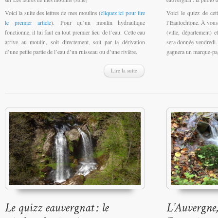
Voici la suite des lettres de mes moulins (
cliquez ici pour lire
Voici le quizz de cet
le premier article
). Pour qu’un moulin hydraulique
l’Eautochtone. À vous 
fonctionne, il lui faut en tout premier lieu de l’eau. Cette eau
(ville, département) 
arrive au moulin, soit directement, soit par la dérivation
sera donnée vendredi.
d’une petite partie de l’eau d’un ruisseau ou d’une rivière.
gagnera un marque-pa
Lire la suite