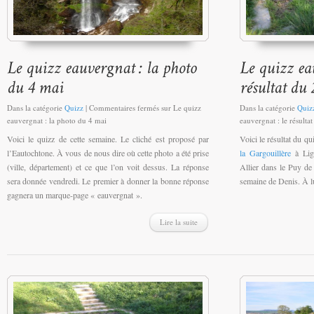
Dans la catégorie
Quizz
|
Commentaires fermés
sur Le quizz
Dans la catégorie
Quiz
eauvergnat : la photo du 4 mai
eauvergnat : le résultat
Voici le quizz de cette semaine. Le cliché est proposé par
Voici le résultat du qui
l’Eautochtone. À vous de nous dire où cette photo a été prise
la Gargouillère
à Lig
(ville, département) et ce que l’on voit dessus. La réponse
Allier dans le Puy d
sera donnée vendredi. Le premier à donner la bonne réponse
semaine de Denis. À l
gagnera un marque-page « eauvergnat ».
Lire la suite