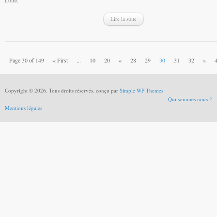
Loire.
Lire la suite
Page 30 of 149
« First
...
10
20
«
28
29
30
31
32
»
Copyright © 2026. Tous droits réservés. conçu par
Simple WP Themes
Qui sommes nous ?
Mentions légales