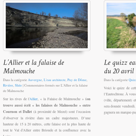
Dans la catégorie
Auvergne
,
L'eau architecte
,
Puy de Dôme
,
Dans la catégorie
Quiz
Rivière
,
Slide
|
Commentaires fermés
sur L’Allier et la falaise
Voici le quizz de cet
de Malmouche
l’Eautochtone. À vous 
Sur les rives de l’
Allier
, « la Falaise de Malmouche »
(on
(ville, département) 
trouve aussi écrit « les falaises de Malmouche » entre
sera donnée vendredi.
Cournon et Dallet
(à proximité de Mezel) sont l’occasion
gagnera un marque-pa
d’observer la rivière dans un cadre majestueux. D’une
hauteur de 15 à 20 mètres, cette falaise est la plus haute de
tout le Val d’Allier entre Brioude et la confluence avec la