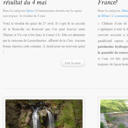
Dans la catégorie
Quizz
|
Commentaires fermés
sur Le quizz
Dans la catégorie
Allie
eauvergnat : le résultat du 4 mai
de Dôme
|
2 commenta
Voici le résultat du quizz du 27 avril. Il s’agit de la cascade
« Château d’eau de 
de la Roucolle ou Roucoul que l’on peut trouver entre
s’appliquer à tout le 
Thiézac et Vic-sur Cère dans le Canal (15). Elle est alimentée
souvent associée à 
par le ruisseau de Lasmolineries, affluent de la Cère. Aucune
qualificatif repose 
bonne réponse cette semaine. À lundi pour un nouveau quizz
patrimoine hydrogr
!
la quantité de sourc
si l’eau est très pr
Lire la suite
toujours de façon ho