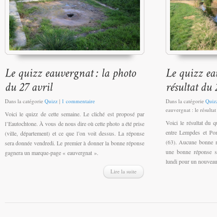
Dans la catégorie
Quizz
|
1 commentaire
Dans la catégorie
Quiz
eauvergnat : le résultat
Voici le quizz de cette semaine. Le cliché est proposé par
Voici le résultat du q
l’Eautochtone. À vous de nous dire où cette photo a été prise
entre Lempdes et Po
(ville, département) et ce que l’on voit dessus. La réponse
(63). Aucune bonne ré
sera donnée vendredi. Le premier à donner la bonne réponse
une bonne réponse s
gagnera un marque-page « eauvergnat ».
lundi pour un nouveau
Lire la suite