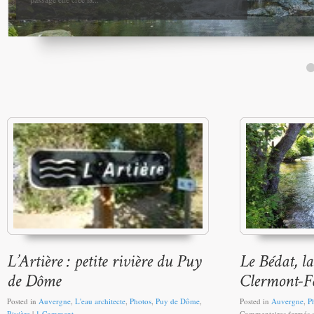
Posted in
Auvergne
,
L'eau architecte
,
Photos
,
Puy de Dôme
,
Posted in
Auvergne
,
P
Rivière
|
1 Comment
Commentaires fermés
s