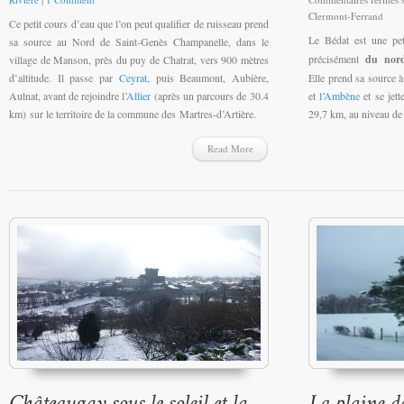
Clermont-Ferrand
Ce petit cours d’eau que l’on peut qualifier de ruisseau prend
Le Bédat est une pe
sa source au Nord de Saint-Genès Champanelle, dans le
précisément
du nord
village de Manson, près du puy de Chatrat, vers 900 mètres
d’altitude. Il passe par
Ceyrat
, puis Beaumont, Aubière,
Elle prend sa source à
Aulnat, avant de rejoindre l’
Allier
(après un parcours de 30.4
et
l’Ambène
et se jet
km) sur le territoire de la commune des Martres-d’Artière.
29,7 km, au niveau d
Read More