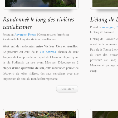
Posted in
Auvergne
,
C
L’étang de Lascourt
Posted in
Auvergne
,
Photos
|
Commentaires fermés
sur
L’étang de Lascourt es
Randonnée le long des rivières cantaliennes
ouest de la commune 
Week end de randonnées
entre Vic Sur Cère et Aurillac
.
Puy de la Tourte à en
Le parcours est celui de la
Via Arverna
, chemin de saint
du Parc des Volcan
Jacques de Compostelle au départ de Clermont et qui rejoint
proximité (au sud)
la via Podiensis un peu avant Moissac. Découpée en
2
Mandonnet partage a
étapes d’une quinzaine de km
, cette randonnée permet de
étang.
découvrir de jolies rivières, des raus cantaliens avec une
impression de bout du monde fort reposante.
Read More