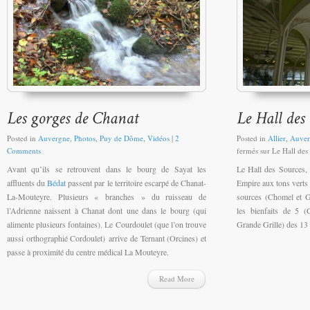
Posted in
Auvergne
,
Photos
,
Puy de Dôme
,
Vidéos
|
2
Posted in
Allier
,
Auver
Comments
fermés
sur Le Hall des
Avant qu’ils se retrouvent dans le bourg de Sayat les
Le Hall des Sources, 
affluents du
Bédat
passent par le territoire escarpé de Chanat-
Empire aux tons verts e
La-Mouteyre. Plusieurs « branches » du ruisseau de
sources (Chomel et Gr
l’Adrienne naissent à Chanat dont une dans le bourg (qui
les bienfaits de 5 (
alimente plusieurs fontaines). Le Courdoulet (que l’on trouve
Grande Grille) des 13
aussi orthographié Cordoulet) arrive de Ternant (Orcines) et
passe à proximité du centre médical La Mouteyre.
Read More