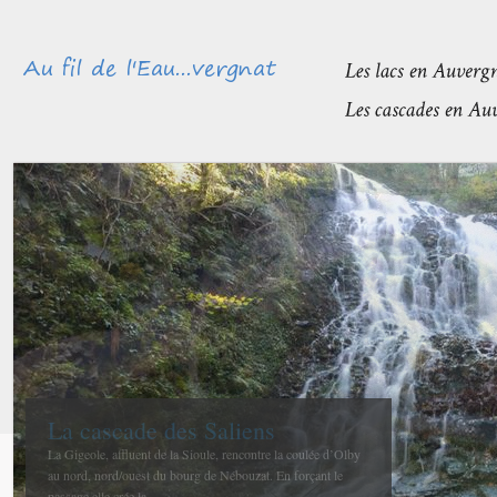
Méandres et boires de la Sioule
avant de rejoindre l’Allier
La confluence entre la Sioule et l’Allier se fait entre Contigny
et La Ferté-Hauterive peu après Saint-Pourçain sur-Sioule à...