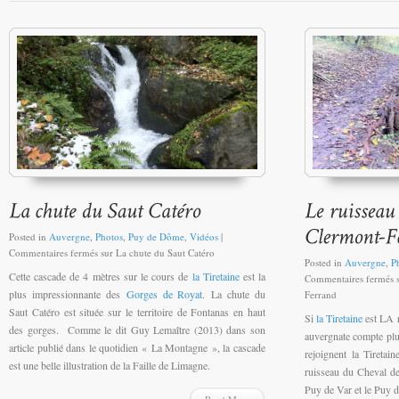
Posted in
Auvergne
,
Photos
,
Puy de Dôme
,
Vidéos
|
Commentaires fermés
sur La chute du Saut Catéro
Posted in
Auvergne
,
P
Cette cascade de 4 mètres sur le cours de
la Tiretaine
est la
Commentaires fermés
s
plus impressionnante des
Gorges de Royat
. La chute du
Ferrand
Saut Catéro est située sur le territoire de Fontanas en haut
Si
la Tiretaine
est LA r
des gorges. Comme le dit Guy Lemaître (2013) dans son
auvergnate compte plus
article publié dans le quotidien « La Montagne », la cascade
rejoignent la Tiretain
est une belle illustration de la Faille de Limagne.
ruisseau du Cheval d
Puy de Var et le Puy 