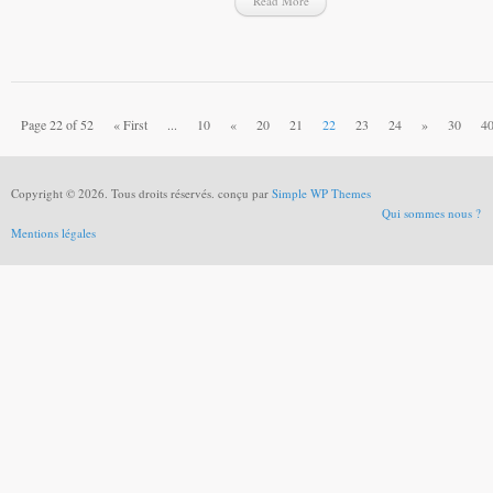
Read More
Page 22 of 52
« First
...
10
«
20
21
22
23
24
»
30
4
Copyright © 2026. Tous droits réservés. conçu par
Simple WP Themes
Qui sommes nous ?
Mentions légales