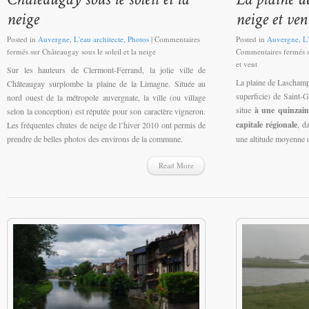
Posted in
Auvergne
,
L'eau architecte
,
Photos
|
Commentaires
Posted in
Auvergne
,
L'
fermés
sur Châteaugay sous le soleil et la neige
Commentaires fermés
s
et vent
Sur les hauteurs de Clermont-Ferrand, la jolie ville de
La plaine de Laschamp
Châteaugay surplombe la plaine de la Limagne. Située au
superficie) de Saint
nord ouest de la métropole auvergnate, la ville (ou village
situe
à une quinzain
selon la conception) est réputée pour son caractère vigneron.
capitale régionale
, d
Les fréquentes chutes de neige de l’hiver 2010 ont permis de
prendre de belles photos des environs de la commune.
une altitude moyenne
Read More