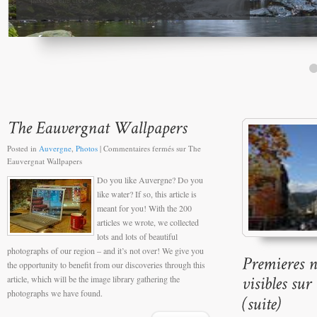
Posted in
Auvergne
,
Photos
|
Commentaires fermés
sur The
Eauvergnat Wallpapers
Do you like Auvergne? Do you
like water? If so, this article is
meant for you! With the 200
articles we wrote, we collected
lots and lots of beautiful
photographs of our region – and it’s not over! We give you
the opportunity to benefit from our discoveries through this
article, which will be the image library gathering the
photographs we have found.