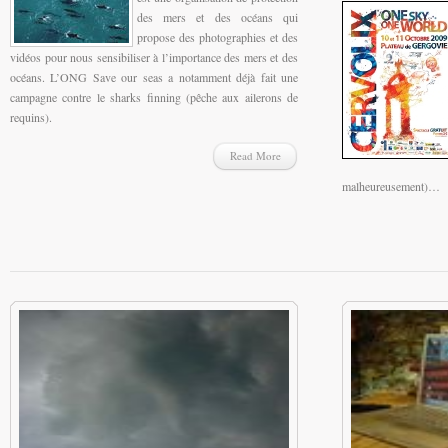
des mers et des océans qui
propose des photographies et des
vidéos pour nous sensibiliser à l’importance des mers et des
océans. L’ONG Save our seas a notamment déjà fait une
campagne contre le sharks finning (pêche aux ailerons de
requins).
Read More
malheureusement)…