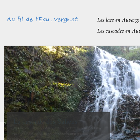
Méandres et boires de la Sioule
avant de rejoindre l’Allier
La confluence entre la Sioule et l’Allier se fait entre Contigny
et La Ferté-Hauterive peu après Saint-Pourçain sur-Sioule à...