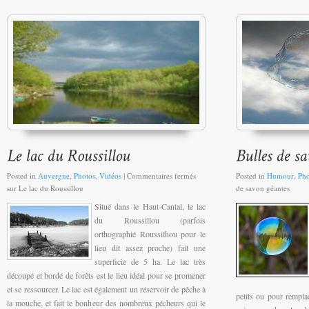
Posted in
Auvergne
,
Photos
,
Vidéos
|
Commentaires fermés
Posted in
Humour
,
Pho
sur Le lac du Roussillou
de savon géantes
Situé dans le Haut-Cantal, le lac
du Roussillou (parfois
orthographié Roussilhou pour le
lieu dit assez proche) fait une
superficie de 5 ha. Le lac très
découpé et bordé de forêts est le lieu idéal pour se promener
et se ressourcer. Le lac est également un réservoir de pêche à
petits ou pour remplac
la mouche, et fait le bonheur des nombreux pécheurs qui le