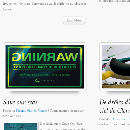
coince pas dans les ch
fréquentent d
e mars à novembre car
il abrite de nombreuses
!!).
truites.
Read More
Posted in
Médias
,
Photos
,
Vidéos
|
Commentaires fermés
sur
Save our seas
Posted in
Auvergne
,
H
L’association « Save Our Seas »
sur De drôles d’animau
est une organisation de protection