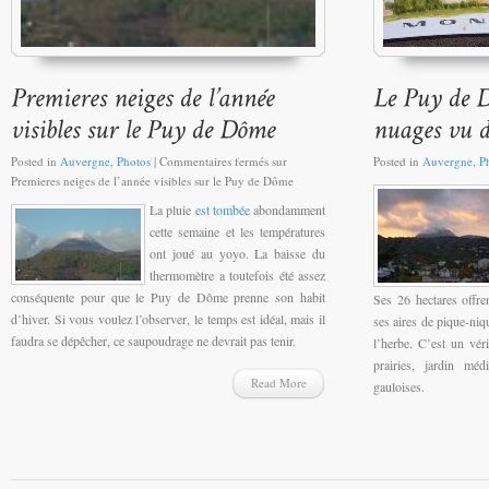
Posted in
Auvergne
,
Photos
|
Commentaires fermés
sur
Posted in
Auvergne
,
P
Premieres neiges de l’année visibles sur le Puy de Dôme
La pluie
est tombée
abondamment
cette semaine et les températures
ont joué au yoyo. La baisse du
thermomètre a toutefois été assez
conséquente pour que le Puy de Dôme prenne son habit
Ses 26 hectares offren
d’hiver. Si vous voulez l’observer, le temps est idéal, mais il
ses aires de pique-niq
faudra se dépêcher, ce saupoudrage ne devrait pas tenir.
l’herbe. C’est un vér
prairies, jardin méd
Read More
gauloises.