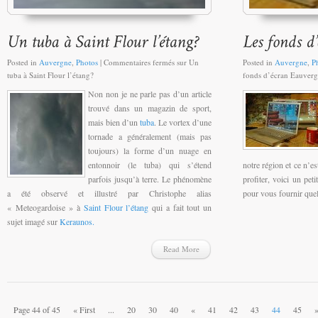
Posted in
Auvergne
,
Photos
|
Commentaires fermés
sur Un
Posted in
Auvergne
,
P
tuba à Saint Flour l’étang?
fonds d’écran Eauverg
Non non je ne parle pas d’un article
trouvé dans un magazin de sport,
mais bien d’un
tuba
. Le vortex d’une
tornade a généralement (mais pas
toujours) la forme d’un nuage en
entonnoir (le
tuba
) qui s’étend
notre région et ce n’e
parfois jusqu’à terre. Le phénomène
profiter, voici un peti
a été observé et illustré par Christophe alias
pour vous fournir quel
« Meteogardoise » à
Saint Flour l’étang
qui a fait tout un
sujet imagé sur
Keraunos.
Read More
Page 44 of 45
« First
...
20
30
40
«
41
42
43
44
45