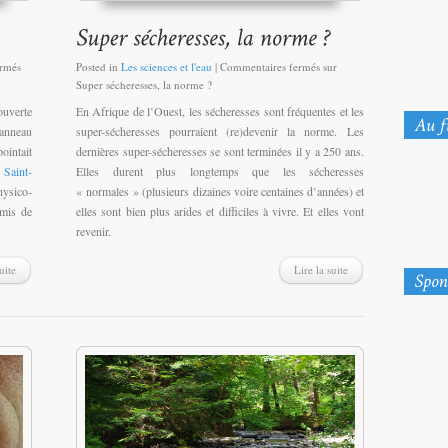
rmés
Posted in
Les sciences et l'eau
|
Commentaires fermés
sur
Super sécheresses, la norme ?
ouverte
En Afrique de l’Ouest, les sécheresses sont fréquentes et les
panneau
super-sécheresses pourraient (re)devenir la norme. Les
ointait
dernières super-sécheresses se sont terminées il y a 250 ans.
 Saint-
Elles durent plus longtemps que les sécheresses
hysico-
« normales » (plusieurs dizaines voire centaines d’années) et
rmis de
elles sont bien plus arides et difficiles à vivre. Et elles vont
revenir.
uite
Lire la suite