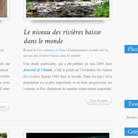
eau
Posted in
Les sciences et l'eau
|
Commentaires fermés
sur Le
niveau des rivières baisse dans le monde
du site
Une étude américaine, qui a été publiée en mai 2009 dans
mment :
Journal of Climate
, a fait le point sur l’évolution du volume
essions
des rivières depuis 1948 dans le monde. Dans les pays où la
n verre
population est la plus importante et en forte progression, les
’entre
volumes et flux diminuent de manière relativement important.
Lire la suite
uite
Tweets 