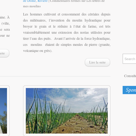
de Dôme
,
Rivière
|
Commentaires fermés
sur Les lettres de
mes moulins
Les hommes cultivent et consomment des céréales depuis
aine. À
des millénaires, l’invention du moulin hydraulique pour
ville,
broyer le grain et le réduire à l’état de farine, est très
se sera
vraisemblablement une extension des norias utilisées pour
pour ne
tirer l’eau des puits. Avant l’arrivée de la force hydraulique,
ces moulins étaient de simples meules de pierre (granite,
volcanique ou grès).
uite
Lire la suite
Consulte