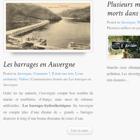
Posted in
Auvergne
,
N
Plusieurs milliers de p
blanche (non chimique
Posted in
Auvergne
,
Comment ?
,
Il était une fois
,
L'eau
pollution. Les investi
architecte
,
Vidéos
|
Commentaires fermés
sur Les barrages en
rien données…
Auvergne
Outre les lac naturels, l’Auvergne compte bon nombre de
marais et tourbières, d’étangs, mais aussi de retenues
artificielles :
Les barrages hydroélectriques
. En Auvergne
on compte plus d’une dizaine de « grands » barrages
disposés le long d’une bonne douzaine de cours d’eau.
Lire la suite