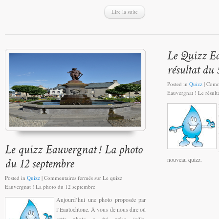
Lire la suite
Posted in
Quizz
|
Comm
Eauvergnat ! Le résult
nouveau quizz.
Posted in
Quizz
|
Commentaires fermés
sur Le quizz
Eauvergnat ! La photo du 12 septembre
Aujourd’hui une photo proposée par
l’Eautochtone. À vous de nous dire où
cette photo a été prise (ville,