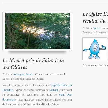
Posted in
Quizz
|
Comm
Eauvergnat ! Le résult
A la semaine prochain
Posted in
Auvergne
,
Photos
|
Commentaires fermés
sur Le
Miodet près de Saint Jean des Ollières
Voici les photos prises le plus en amont de
la petite rivière du
Livradois
. Après les clichés ramenés de
Sauviat
(juste avant
sa confluence) et ceux pris non loin de
Saint Dier
d’Auvergne
, voici quelques images immortalisées non loin
de Saint Jean des Ollières, au
lieu dit « La Vie »
.