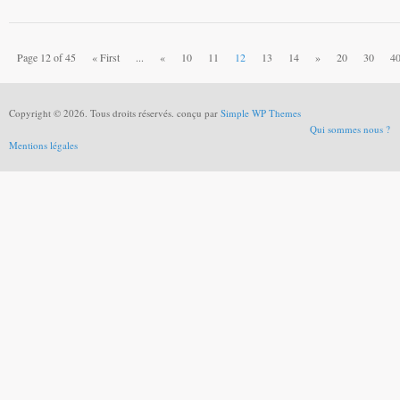
Page 12 of 45
« First
...
«
10
11
12
13
14
»
20
30
4
Copyright © 2026. Tous droits réservés. conçu par
Simple WP Themes
Qui sommes nous ?
Mentions légales