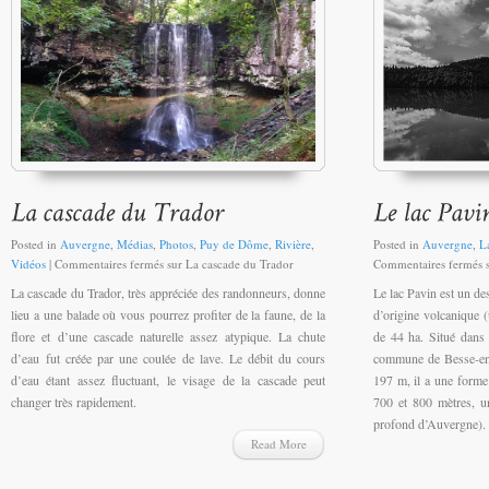
Posted in
Auvergne
,
Médias
,
Photos
,
Puy de Dôme
,
Rivière
,
Posted in
Auvergne
,
L
Vidéos
|
Commentaires fermés
sur La cascade du Trador
Commentaires fermés
s
La cascade du Trador, très appréciée des randonneurs, donne
Le lac Pavin est un des
lieu a une balade où vous pourrez profiter de la faune, de la
d’origine volcanique 
flore et d’une cascade naturelle assez atypique. La chute
de 44 ha. Situé dans
d’eau fut créée par une coulée de lave. Le débit du cours
commune de Besse-en-
d’eau étant assez fluctuant, le visage de la cascade peut
197 m, il a une forme 
changer très rapidement.
700 et 800 mètres, u
profond d’Auvergne).
Read More