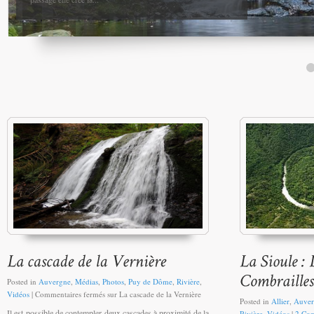
Posted in
Auvergne
,
Médias
,
Photos
,
Puy de Dôme
,
Rivière
,
Vidéos
|
Commentaires fermés
sur La cascade de la Vernière
Posted in
Allier
,
Auver
Il est possible de contempler deux cascades à proximité de la
Rivière
,
Vidéos
|
2 Co