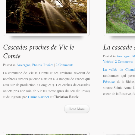
Posted in
Auvergne
,
M
Vidéos
|
2 Comments
Posted in
Auvergne
,
Photos
,
Rivière
|
2 Comments
La vallée de Chau
La commune de Vic le Comte et ses environs révèlent de
randonnées qui perm
nombreux trésors (aucune allusion à la Banque de France qui
Pérouse
, de la Biche
a un site de production à Longues!). Ces clichés de cascades
source Sainte-Anne. La
ont été pris non loin de Vic le Comte (près du lieu dit Enval)
coeur de la Réserve, da
et de Pignols par
Carine Savinel
et
Christian Bascle
.
Read More