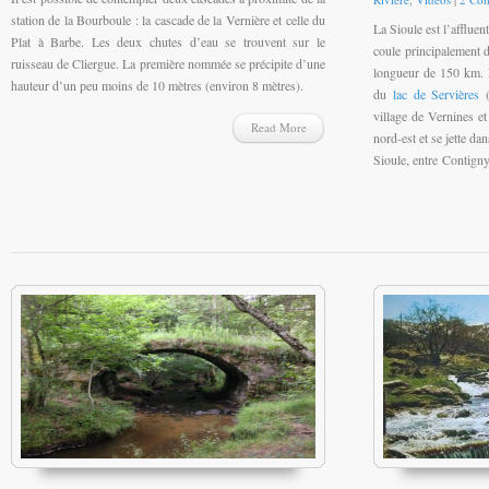
station de la Bourboule : la cascade de la Vernière et celle du
La Sioule est l’affluent
Plat à Barbe. Les deux chutes d’eau se trouvent sur le
coule principalement 
ruisseau de Cliergue. La première nommée se précipite d’une
longueur de 150 km. 
hauteur d’un peu moins de 10 mètres (environ 8 mètres).
du
lac de Servières
(
village de Vernines et
Read More
nord-est et se jette da
Sioule, entre Contigny