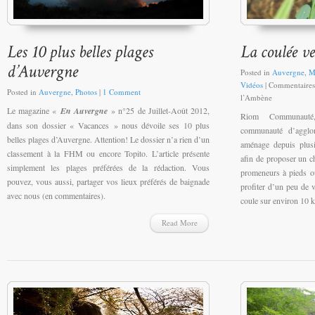
Posted in
Auvergne
,
M
Vidéos
|
Commentaires
Posted in
Auvergne
,
Photos
|
1 Comment
l’Ambène
Le magazine «
En Auvergne
» n°25 de Juillet-Août 2012,
Riom Communauté
dans son dossier « Vacances » nous dévoile ses 10 plus
communauté d’agglo
belles plages d’Auvergne. Attention! Le dossier n’a rien d’un
aménage depuis plus
classement à la FHM ou encore Topito. L’article présente
afin de proposer un 
simplement les plages préférées de la rédaction. Vous
promeneurs à pieds o
pouvez, vous aussi, partager vos lieux préférés de baignade
profiter d’un peu de v
avec nous (en commentaires).
coule sur environ 10 k
Read More