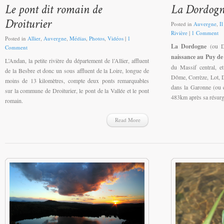
Posted in
Auvergne
,
Il
Rivière
|
1 Comment
Posted in
Allier
,
Auvergne
,
Médias
,
Photos
,
Vidéos
|
1
La Dordogne
(ou D
Comment
naissance au Puy de
L’Andan, la petite rivière du département de l’Allier, affluent
du Massif central, e
de la Besbre et donc un sous affluent de la Loire, longue de
Dôme, Corrèze, Lot, D
moins de 13 kilomètres, compte deux ponts remarquables
dans la Garonne (ou es
sur la commune de Droiturier, le pont de la Vallée et le pont
483km après sa résurg
romain.
Read More