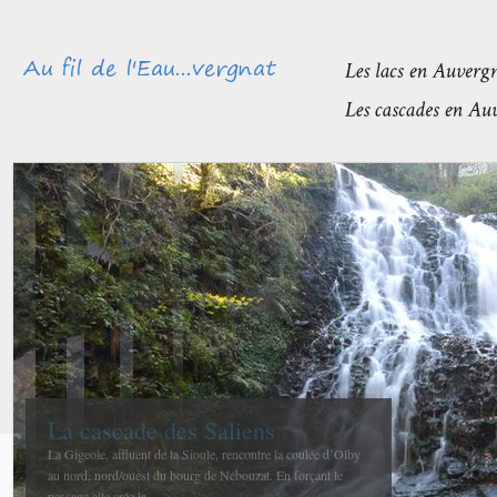
Méandres et boires de la Sioule
avant de rejoindre l’Allier
La confluence entre la Sioule et l’Allier se fait entre Contigny
et La Ferté-Hauterive peu après Saint-Pourçain sur-Sioule à...