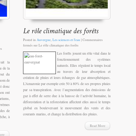
Posted in
Auvergne
,
Les sciences et l'eau
|
Commentaires
fermés
sur Le rôle climatique des forêts
es
Les forêts jouent un rôle vital dans le
fonctionnement des systèmes
ait la
naturels. Elles régulent le temps local
eu de la
au travers de leur absorption et
but du
création de pluies et leurs échanges de gaz atmosphériques.
 nom de
L’Amazonie par exemple crée 50 à 80% de ses propres pluies
st donc
par sa transpiration. Avec l’augmentation des émissions de
mon ont
gaz à effet de serre due à la hausse de l’activité humaine, la
ariums,
déforestation et la reforestation affectent elles aussi le temps
 brèmes
global en bouleversant le mouvement des vents et des
des de
courants marins, et change la distribution des pluies.
êche, à
Read More
ore