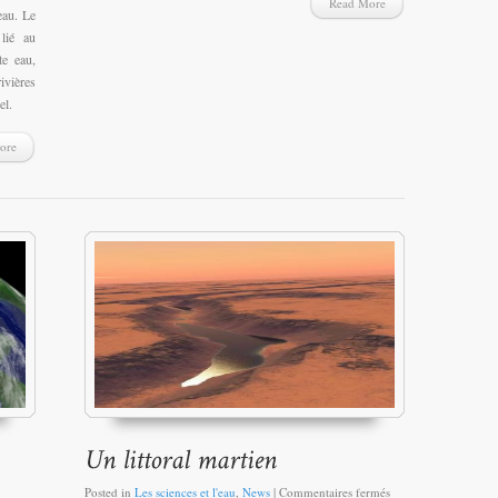
Read More
eau. Le
lié au
te eau,
vières
el.
ore
Posted in
Les sciences et l'eau
,
News
|
Commentaires fermés