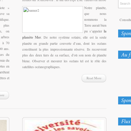
iote »
Notre planète,
uve sa
que nous
ifique.
nommons la
Consulte
 plus
Terre aurait bien
on, on
pu s’appeler
la
 arbres
planète Mer
. De notre système solaire, elle est la seule
0 à 70
planète en grande partie couverte d’eau, dont les océans
00 ans.
constituent la plus impressionnante réserve. Ils recouvrent
urs du
plus des deux tiers de sa surface, d’où son nom de planète
rnie du
bleue. Observer et mesurer les océans tel est le rôle des
ptus en
satellites océanographiques.
rrêtent
tres et
Read More
ore