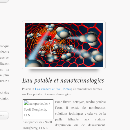
manque
breux
e et les
ficient
mes se
en plus
urnir à
Posted in
Les sciences et l'eau
,
News
|
Commentaires fermés
t-être
sur Eau potable et nanotechnologies
opinion
Pour filtrer, nettoyer, rendre potable
l’eau, il existe de nombreuses
solutions techniques ; cela va de la
ore
paille filtrante aux stations
nanoparticules / Scott
d’épuration ou de dessalement.
Dougherty, LLNL