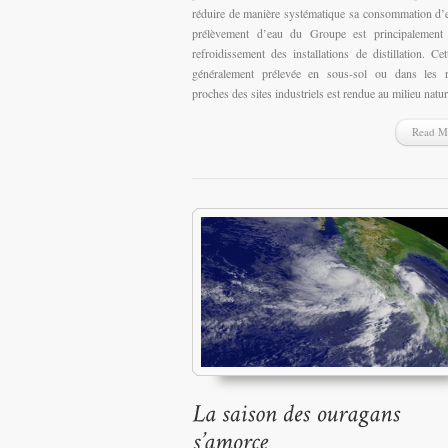
réduire de manière systématique sa consommation d’
prélèvement d’eau du Groupe est principalement 
refroidissement des installations de distillation. Cet
généralement prélevée en sous-sol ou dans les ri
proches des sites industriels est rendue au milieu natur
Read M