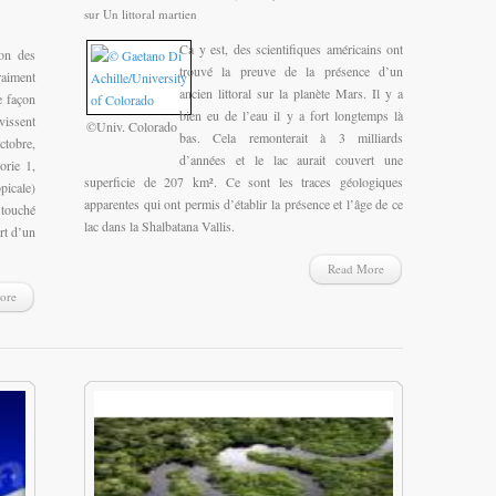
sur Un littoral martien
Ca y est, des scientifiques américains ont
on des
trouvé la preuve de la présence d’un
iment
ancien littoral sur la planète Mars. Il y a
e façon
bien eu de l’eau il y a fort longtemps là
vissent
©Univ. Colorado
bas. Cela remonterait à 3 milliards
ctobre,
d’années et le lac aurait couvert une
orie 1,
superficie de 207 km². Ce sont les traces géologiques
picale)
apparentes qui ont permis d’établir la présence et l’âge de ce
 touché
lac dans la Shalbatana Vallis.
rt d’un
Read More
ore