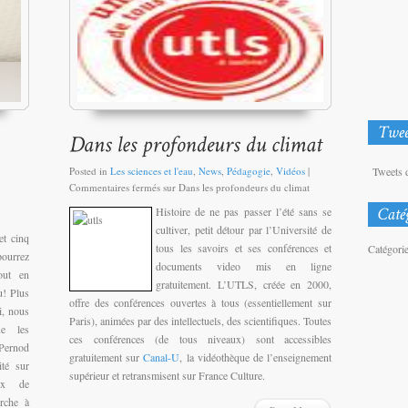
Tweets 
Posted in
Les sciences et l'eau
,
News
,
Pédagogie
,
Vidéos
|
Commentaires fermés
sur Dans les profondeurs du climat
Histoire de ne pas passer l’été sans se
cultiver, petit détour par l’Université de
t cinq
tous les savoirs et ses conférences et
Catégori
ourrez
documents video mis en ligne
tout en
gratuitement. L’UTLS, créée en 2000,
u! Plus
offre des conférences ouvertes à tous (essentiellement sur
i, nous
Paris), animées par des intellectuels, des scientifiques. Toutes
ue les
ces conférences (de tous niveaux) sont accessibles
 Pernod
gratuitement sur
Canal-U
, la vidéothèque de l’enseignement
ité sur
supérieur et retransmisent sur France Culture.
eux de
erche à