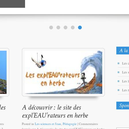
Les 
Les 
Les 
Les 
res
Posted in
Les sciences et l'eau
,
Pédagogie
|
Commentaires
s ?
fermés
sur A découvrir : le site des expl’EAU’rateurs en herbe