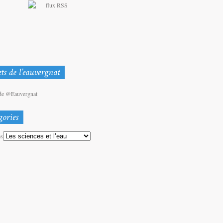
de @Eauvergnat
es