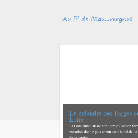
Le méandre des Farges su
Loire
La Loire entre Cussac sur Loire et Coubon for
méandres dont le plus connu est le Rond de l’A
de ce dernier,...