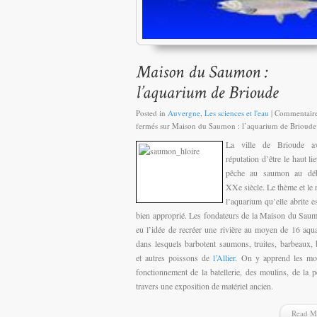
Posted in
Auvergne
,
Les sciences et l'eau
|
Commentair
fermés
sur Maison du Saumon : l’aquarium de Brioude
La ville de Brioude av
réputation d’être le haut li
pêche au saumon au dé
XXe siècle. Le thème et le
l’aquarium qu’elle abrite e
bien approprié. Les fondateurs de la Maison du Sau
eu l’idée de recréer une rivière au moyen de 16 aqu
dans lesquels barbotent saumons, truites, barbeaux,
et autres poissons de
l’Allier
. On y apprend les mo
fonctionnement de la batellerie, des moulins, de la p
travers une exposition de matériel ancien.
Read M