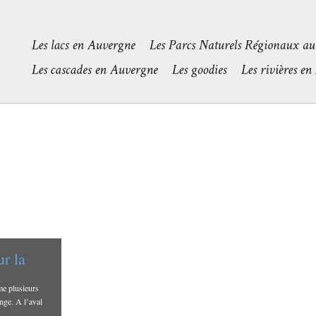
r la
me plusieurs
nge. A l’aval