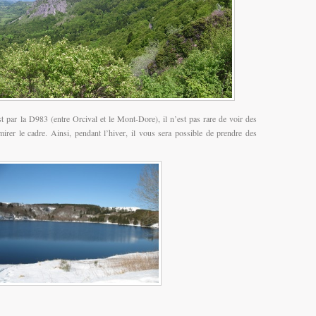
st par la D983 (entre Orcival et le Mont-Dore), il n’est pas rare de voir des
mirer le cadre. Ainsi, pendant l’hiver, il vous sera possible de prendre des