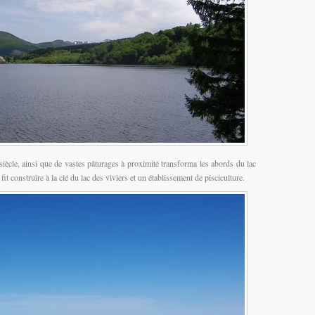
iècle, ainsi que de vastes pâturages à proximité transforma les abords du lac
it construire à la clé du lac des viviers et un établissement de pisciculture.