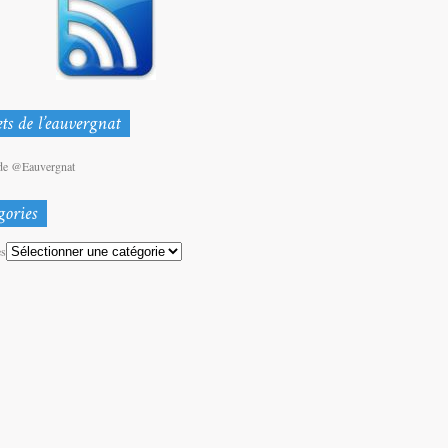
de @Eauvergnat
es