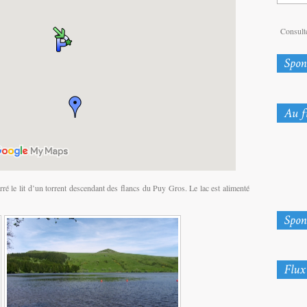
Consulte
ré le lit d’un torrent descendant des flancs du Puy Gros. Le lac est alimenté