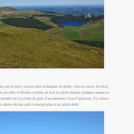
hez qu’on peut y exercer deux techniques de pêche, selon la saison. En hiver,
alors possible d’effectuer la pêche au trou ou pêche blanche (pratique unique en
 s’installer sur la couche de glace d’au minimum 15cm d’épaisseur, d’y creuser
es photos du lacs gelé et enneigé grâce à cet
article dédié
.