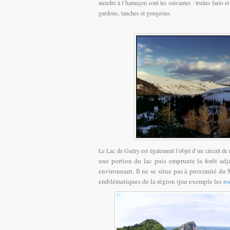
mordre à l’hameçon sont les suivantes : truites fario e
gardons, tanches et gougeons.
Le Lac de Guéry est également l’objet d’un circuit de
une portion du lac puis emprunte la forêt adj
environnant. Il ne se situe pas à proximité du 
emblématiques de la région (par exemple les
ro