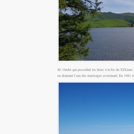
M. Ondet qui possédait les lieux à la fin du XIXème s
en drainant l’eau des marécages avoisinant. En 1881 il f