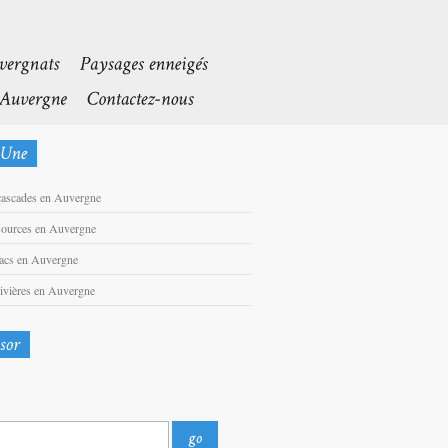
cascades en Auvergne
sources en Auvergne
lacs en Auvergne
rivières en Auvergne