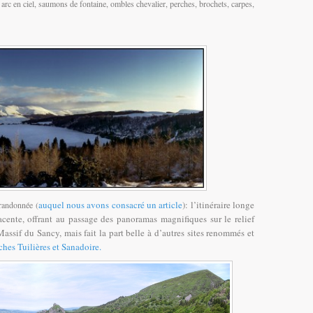
t arc en ciel, saumons de fontaine, ombles chevalier, perches, brochets, carpes,
auquel nous avons consacré un article
): l’itinéraire longe
 randonnée (
acente, offrant au passage des panoramas magnifiques sur le relief
Massif du Sancy, mais fait la part belle à d’autres sites renommés et
ches Tuilières et Sanadoire.