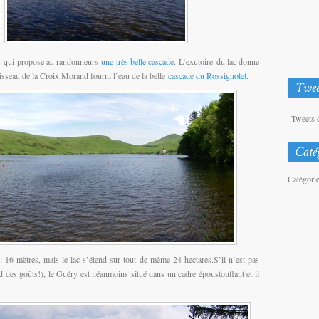
s
qui propose au randonneurs
une très belle cascade
. L’exutoire du lac donne
uisseau de la Croix Morand fourni l’eau de la belle
cascade du Rossignolet
.
Tweets 
Catégori
: 16 mètres, mais le lac s’étend sur tout de même 24 hectares.S’il n’est pas
 des goûts!), le Guéry est néanmoins situé dans un cadre époustouflant et il