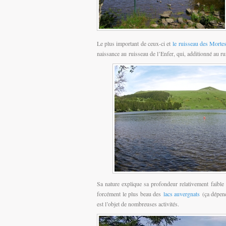
Le plus important de ceux-ci et
le ruisseau des Morte
naissance au ruisseau de l’Enfer, qui, additionné au r
Sa nature explique sa profondeur relativement faible 
forcément le plus beau des
lacs auvergnats
(ça dépend
est l’objet de nombreuses activités.