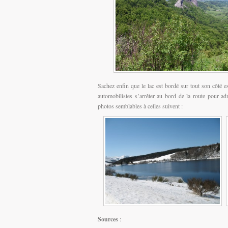
Sachez enfin que le lac est bordé sur tout son côté e
automobilistes s’arrêter au bord de la route pour ad
photos semblables à celles suivent :
Sources
: