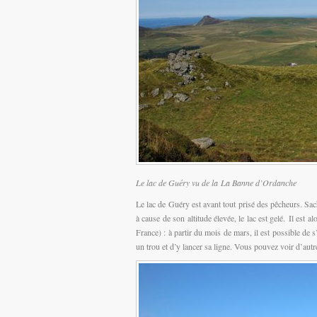
Le lac de Guéry vu de la La Banne d’Ordanche
Le lac de Guéry est avant tout prisé des pêcheurs. Sac
à cause de son altitude élevée, le lac est gelé. Il est 
France) : à partir du mois de mars, il est possible de
un trou et d’y lancer sa ligne. Vous pouvez voir d’autr