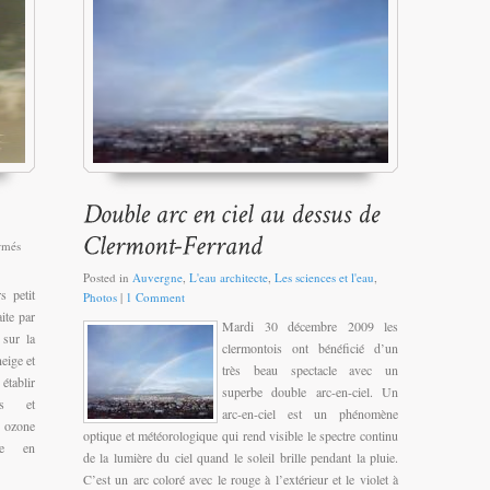
rmés
Posted in
Auvergne
,
L'eau architecte
,
Les sciences et l'eau
,
s petit
Photos
|
1 Comment
ite par
Mardi 30 décembre 2009 les
 sur la
clermontois ont bénéficié d’un
eige et
très beau spectacle avec un
 établir
superbe double arc-en-ciel. Un
es et
arc-en-ciel est un phénomène
n ozone
optique et météorologique qui rend visible le spectre continu
re en
de la lumière du ciel quand le soleil brille pendant la pluie.
C’est un arc coloré avec le rouge à l’extérieur et le violet à