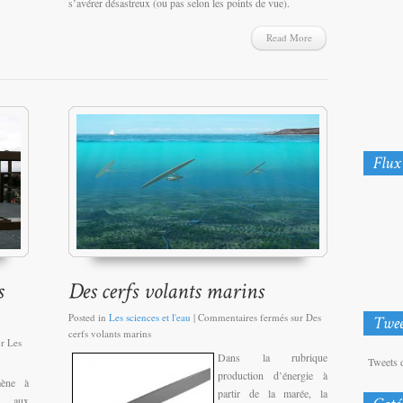
s’avérer désastreux (ou pas selon les points de vue).
Read More
Posted in
Les sciences et l'eau
|
Commentaires fermés
sur Des
cerfs volants marins
r Les
Dans la rubrique
Tweets 
production d’énergie à
mène à
partir de la marée, la
t aux