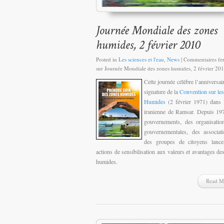
Posted in
Les sciences et l'eau
,
News
|
Commentaires fe
sur Journée Mondiale des zones humides, 2 février 20
Cette journée célèbre l’anniversair
signature de la
Convention sur le
Humides
(2 février 1971) dans l
iranienne de Ramsar. Depuis 19
gouvernements, des organisatio
gouvernementales, des associat
des groupes de citoyens lance
actions de sensibilisation aux valeurs et avantages de
humides.
Read M