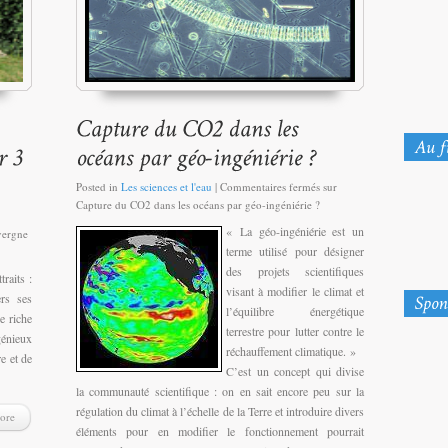
Posted in
Les sciences et l'eau
|
Commentaires fermés
sur
Capture du CO2 dans les océans par géo-ingéniérie ?
« La géo-ingéniérie est un
vergne
terme utilisé pour désigner
des projets scientifiques
raits :
visant à modifier le climat et
ers ses
l’équilibre énergétique
e riche
terrestre pour lutter contre le
énieux
réchauffement climatique. »
re et de
C’est un concept qui divise
la communauté scientifique : on en sait encore peu sur la
régulation du climat à l’échelle de la Terre et introduire divers
ore
éléments pour en modifier le fonctionnement pourrait