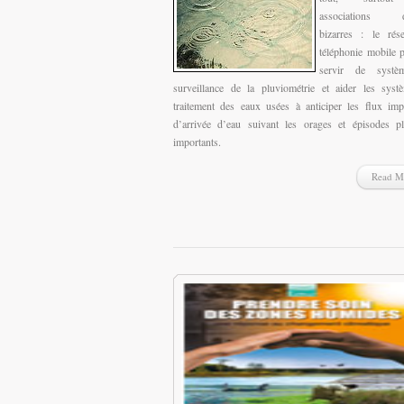
associations d
bizarres : le rés
téléphonie mobile p
servir de syst
surveillance de la pluviométrie et aider les sys
traitement des eaux usées à anticiper les flux imp
d’arrivée d’eau suivant les orages et épisodes p
importants.
Read M