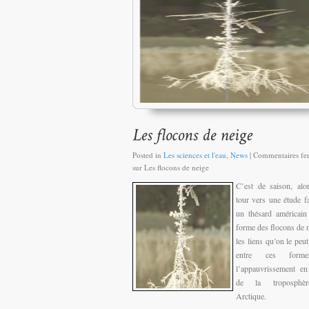
Posted in
Les sciences et l'eau
,
News
|
Commentaires fe
sur Les flocons de neige
C’est de saison, alor
tour vers une étude fa
un thésard américain
forme des flocons de n
les liens qu’on le peut
entre ces form
l’appauvrissement e
de la troposphè
Arctique.