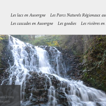
 Sioule
r
 entre Contigny
sur-Sioule à...