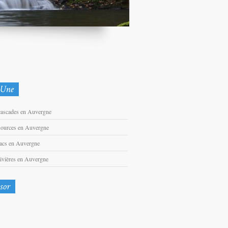
cascades en Auvergne
sources en Auvergne
lacs en Auvergne
rivières en Auvergne