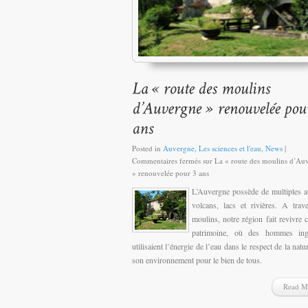
Posted in
Auvergne
,
Les sciences et l'eau
,
News
|
Commentaires fermés
sur La « route des moulins d’Au
» renouvelée pour 3 ans
L’Auvergne possède de multiples att
volcans, lacs et rivières. A trav
moulins, notre région fait revivre c
patrimoine, où des hommes ing
utilisaient l’énergie de l’eau dans le respect de la natu
son environnement pour le bien de tous.
Read M