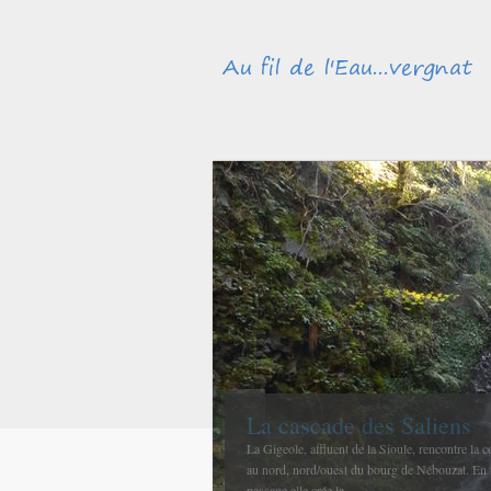
Méandres et boires de la
avant de rejoindre l’Allie
La confluence entre la Sioule et l’Allier se fait
et La Ferté-Hauterive peu après Saint-Pourçain 