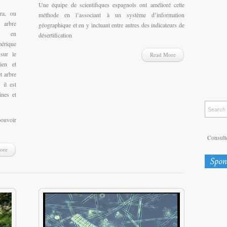
Une équipe de scientifiques espagnols ont amélioré cette
ra, ou
méthode en l’associant à un système d’information
arbre
géographique et en y incluant entre autres des indicateurs de
nt en
désertification
érique
 sur le
Read More
dien et
t arbre
 il est
ines et
pouvoir
Consulte
ore