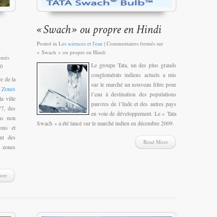
Posted in
Les sciences et l'eau
|
Commentaires fermés
sur
« Swach » ou propre en Hindi
rmés
Le groupe Tata, un des plus grands
10
conglomérats indiens actuels a mis
e de la
sur le marché un nouveau filtre pour
s Zones
l’eau à destination des populations
a ville
pauvres de l’Inde et des autres pays
77, des
en voie de développement. Le « Tata
ns non
Swach » a été lancé sur le marché indien en décembre 2009.
ions et
nt des
Read More
s zones
ore