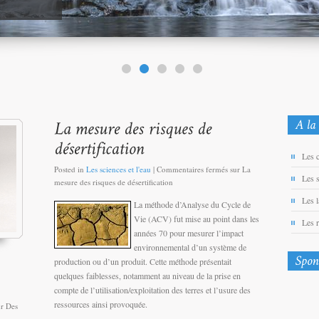
Les 
Posted in
Les sciences et l'eau
|
Commentaires fermés
sur La
Les 
mesure des risques de désertification
Les 
La méthode d’Analyse du Cycle de
Vie (ACV) fut mise au point dans les
Les 
années 70 pour mesurer l’impact
environnemental d’un système de
production ou d’un produit. Cette méthode présentait
quelques faiblesses, notamment au niveau de la prise en
compte de l’utilisation/exploitation des terres et l’usure des
ressources ainsi provoquée.
r Des