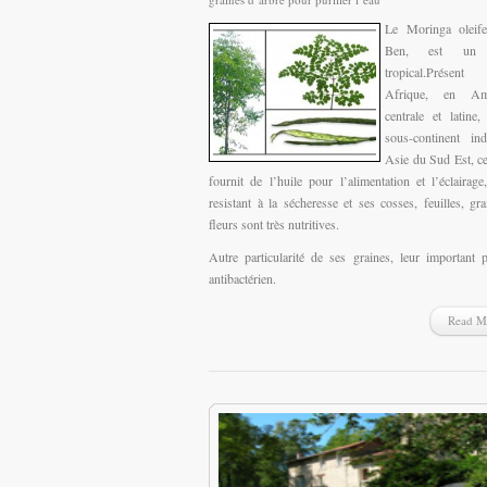
Le Moringa oleife
Ben, est un 
tropical.Prése
Afrique, en Am
centrale et latine,
sous-continent in
Asie du Sud Est, ce
fournit de l’huile pour l’alimentation et l’éclairage,
resistant à la sécheresse et ses cosses, feuilles, gra
fleurs sont très nutritives.
Autre particularité de ses graines, leur important 
antibactérien.
Read M