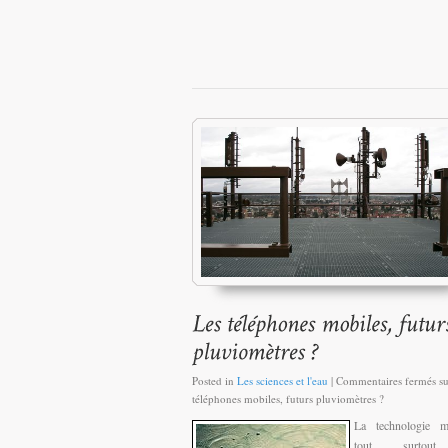
Posted in
Les sciences et l'eau
|
Commentaires fermés
su
téléphones mobiles, futurs pluviomètres ?
La technologie 
tout, surtou