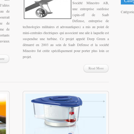
Société Minestro AB,
’idées
une entreprise suédoise
eau de
Catégori
(spin-off de Saab
ourrait
Défense, entreprise de
ème de
technologies militaires et aéronautiques) a mis au point de
tème de
mini-centrales électriques qui associent une aile à laquelle est
ortants
suspendue une turbine. Ce projet appelé Deep Green a
luvieux
démarré en 2003 au sein de Saab Défense et la société
Minestro fut créée spécifiquement pour porter plus loin ce
projet.
ore
Read More