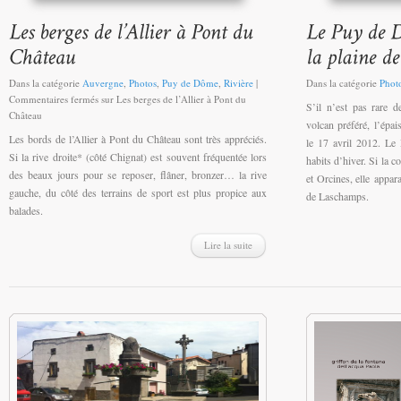
Dans la catégorie
Auvergne
,
Photos
,
Puy de Dôme
,
Rivière
|
Dans la catégorie
Phot
Commentaires fermés
sur Les berges de l’Allier à Pont du
S’il n’est pas rare d
Château
volcan préféré, l’épa
Les bords de l’Allier à Pont du Château sont très appréciés.
le 17 avril 2012. Le
Si la rive droite* (côté Chignat) est souvent fréquentée lors
habits d’hiver. Si la c
des beaux jours pour se reposer, flâner, bronzer… la rive
et Orcines, elle appara
gauche, du côté des terrains de sport est plus propice aux
de Laschamps.
balades.
Lire la suite