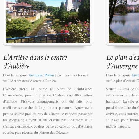
Dans la catégorie
Auvergne
,
Photos
|
Commentaires fermés
Dans la catégorie
Auve
sur L’Artière dans le centre d’Aubière
sur Le plan d’eau de
L’Artière prend sa source au Nord de Saint-Genès
Situé à 12 kms de C
Champanelle, près du puy de Chatrat, vers 900 mètres
est la seconde ville
d’altitude. Plusieurs aménagements ont été faits pour
habitants). La ville es
améliorer son cadre le long de son parcours. Après avoir
possible de faire du
pris sa source près du puy de Chatrat, le ruisseau passe par
estivale, vous pourrez
les gorges de Ceyrat. Il file ensuite par Beaumont où il
sa plage pour bronz
s’engage entre deux coulées de lave : celle du puy d’Aubière
maîtres nageurs.
et celle, plus récente, du plateau des Cézeaux.