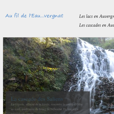
Méandres et boires de la Sioule
avant de rejoindre l’Allier
La confluence entre la Sioule et l’Allier se fait entre Contigny
et La Ferté-Hauterive peu après Saint-Pourçain sur-Sioule à...