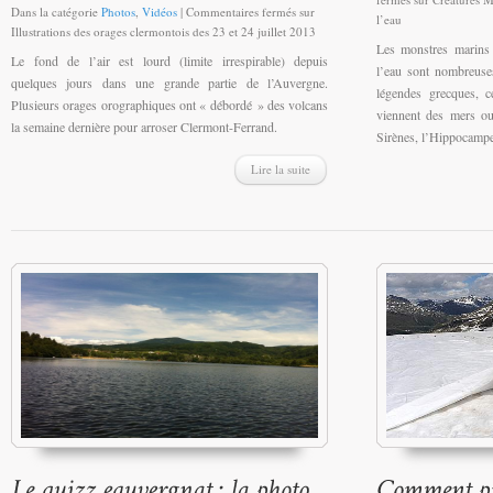
Dans la catégorie
Photos
,
Vidéos
|
Commentaires fermés
sur
l’eau
Illustrations des orages clermontois des 23 et 24 juillet 2013
Les monstres marins 
Le fond de l’air est lourd (limite irrespirable) depuis
l’eau sont nombreuse
quelques jours dans une grande partie de l’Auvergne.
légendes grecques, c
Plusieurs orages orographiques ont « débordé » des volcans
viennent des mers o
la semaine dernière pour arroser Clermont-Ferrand.
Sirènes, l’Hippocamp
Lire la suite