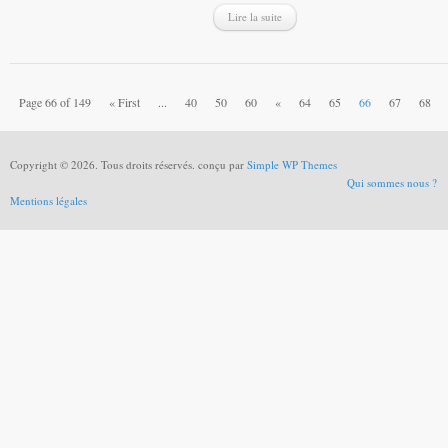
Lire la suite
Page 66 of 149
« First
...
40
50
60
«
64
65
66
67
68
Copyright © 2026. Tous droits réservés. conçu par
Simple WP Themes
Qui sommes nous ?
Mentions légales