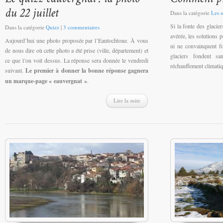
Dans la catégorie
Les s
Si la fonte des glacie
Dans la catégorie
Quizz
|
3 commentaires
avérée, les solutions p
Aujourd’hui une photo proposée par l’Eautochtone. À vous
ni ne convainquent fo
de nous dire où cette photo a été prise (ville, département) et
glaciers fondent sa
ce que l’on voit dessus. La réponse sera donnée le vendredi
réchauffement climatiq
suivant.
Le premier à donner la bonne réponse gagnera
un marque-page « eauvergnat »
.
Lire la suite