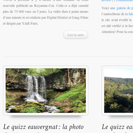
nouvelle publicité au Royaume-Uni. Celle-ci a déjà cumulé
Voici
une galerie de 
plus de 75 000 vues en 5 jours. La vidéo dure à peine moins
l’eautochtone de la
fa
d’une minute et est réalisée par Digital District et Gang Films
le site avait éveillé l
et dirigée par Y&R Paris.
est allé vérifié si le li
Attention! Pour la cont
Lire la suite