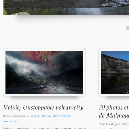
Dans la catégorie
Auvergne
,
Médias
,
News
,
Vidéos
|
1
commentaire
Dans la catégorie
Auve
Volvic a présenté il y a moins d’une semaine sa toute
Rivière
|
2 commentair