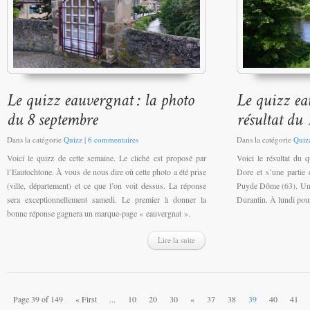
Dans la catégorie
Quizz
|
6 commentaires
Dans la catégorie
Quiz
Voici le quizz de cette semaine. Le cliché est proposé par
Voici le résultat du q
l’Eautochtone. À vous de nous dire où cette photo a été prise
Dore et s’une partie
(ville, département) et ce que l’on voit dessus. La réponse
Puyde Dôme (63). Une
sera exceptionnellement samedi. Le premier à donner la
Durantin. À lundi pou
bonne réponse gagnera un marque-page « eauvergnat ».
Lire la suite
Page 39 of 149
« First
...
10
20
30
«
37
38
39
40
41