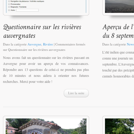
Dans la catégorie
Auvergne
,
Rivière
|
Commentaires fermés
Dans la catégorie
New
sur Questionnaire sur les rivières auvergnates
L’été indien que conna
Nous avons fait un questionnaire sur les rivières passant en
connu une journée un 
Auvergne pour avoir un aperçu de vos connaissances.
septembre. L’Auvergn
Répondre aux 13 questions de celui-ci ne prendra pas plus
touché par des précipi
de 10 minutes et nous aidera à orienter nos futures
cumuls honnorables dan
recherches. Merci pour votre aide !
Lire la suite