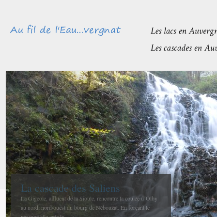
Méandres et boires de la Sioule
avant de rejoindre l’Allier
La confluence entre la Sioule et l’Allier se fait entre Contigny
et La Ferté-Hauterive peu après Saint-Pourçain sur-Sioule à...