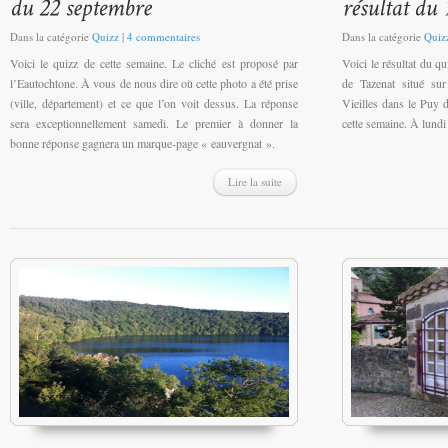
Dans la catégorie
Quizz
|
4 commentaires
Dans la catégorie
Quiz
Voici le quizz de cette semaine. Le cliché est proposé par
Voici le résultat du q
l’Eautochtone. À vous de nous dire où cette photo a été prise
de Tazenat situé su
(ville, département) et ce que l’on voit dessus. La réponse
Vieilles dans le Puy
sera exceptionnellement samedi. Le premier à donner la
cette semaine. À lund
bonne réponse gagnera un marque-page « eauvergnat ».
Lire la suite