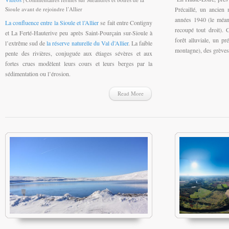
Précaillé, un ancie
Sioule avant de rejoindre l’Allier
années 1940 (le méand
La confluence entre la Sioule et l’Allier
se fait entre Contigny
recoupé tout droit).
et La Ferté-Hauterive peu après Saint-Pourçain sur-Sioule à
forêt alluviale, un pr
l’extrême sud de
la réserve naturelle du Val d’Allier
. La faible
montagne), des grèves
pente des rivières, conjuguée aux étiages sévères et aux
fortes crues modèlent leurs cours et leurs berges par la
sédimentation ou l’érosion.
Read More