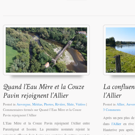
Posted in
Auvergne
,
Médias
,
Photos
,
Rivière
,
Slide
,
Vidéos
|
Posted in
Allier
,
Auver
Commentaires fermés
sur Quand l’Eau Mère et la Couze
3 Comments
Pavin rejoignent l’Allier
Après un peu plus de
L’Eau Mère et la Couze Pavin rejoignent l’Allier entre
dans
l’Allier
en rive 
Parentignat et Issoire. La première nommée rejoint le
Hauterive peu après 
principal affluent de la Loire une centaine de mètres avant le