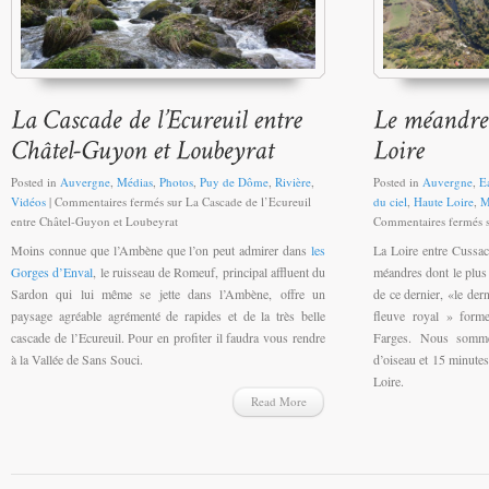
Posted in
Auvergne
,
Médias
,
Photos
,
Puy de Dôme
,
Rivière
,
Posted in
Auvergne
,
E
Vidéos
|
Commentaires fermés
sur La Cascade de l’Ecureuil
du ciel
,
Haute Loire
,
M
entre Châtel-Guyon et Loubeyrat
Commentaires fermés
s
Moins connue que l’Ambène que l’on peut admirer dans
les
La Loire entre Cussa
Gorges d’Enval
, le ruisseau de Romeuf, principal affluent du
méandres dont le plus
Sardon qui lui même se jette dans l’Ambène, offre un
de ce dernier, «le de
paysage agréable agrémenté de rapides et de la très belle
fleuve royal » form
cascade de l’Ecureuil. Pour en profiter il faudra vous rendre
Farges. Nous somme
à la Vallée de Sans Souci.
d’oiseau et 15 minute
Loire.
Read More