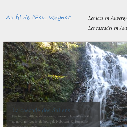
Méandres et boires de la Sioule
avant de rejoindre l’Allier
La confluence entre la Sioule et l’Allier se fait entre Contigny
et La Ferté-Hauterive peu après Saint-Pourçain sur-Sioule à...