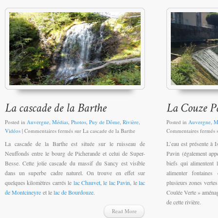
Posted in
Auvergne
,
Médias
,
Photos
,
Puy de Dôme
,
Rivière
,
Posted in
Auvergne
,
M
Vidéos
|
Commentaires fermés
sur La cascade de la Barthe
Commentaires fermés
s
La cascade de la Barthe est située sur le ruisseau de
L’eau est présente à I
Neuffonds entre le bourg de Picherande et celui de Super-
Pavin (également app
Besse. Cette jolie cascade du massif du Sancy est visible
biefs qui alimentent 
dans un superbe cadre naturel. On trouve en effet sur
alimenter fontaines
quelques kilomètres carrés le
lac Chauvet
, l
e lac Pavin
, le
lac
plusieurs zones verte
de Montcineyre
et le
lac de Bourdouze
.
Coulée Verte » aménagé
de cette rivière.
Read More