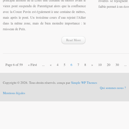
rivières se rejoignen
vieux pont suspendu de Parentignat alors que la confluence
faible permet à un éco
avec la Couze Pavin est également à une centaine de mètres,
mais après le pont. Un troisième cours d’eau rejoint l’Allier
dans la même zone, mais de bien moindre importance : le
ruisseau de Peix.
Read More
Page 6 of 59
« First
...
«
4
5
6
7
8
»
10
20
30
...
Copyright © 2026. Tous droits réservés. conçu par
Simple WP Themes
Qui sommes nous ?
Mentions légales