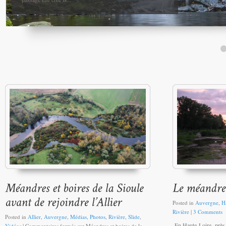
Posted in
Auvergne
,
H
Rivière
|
3 Comments
Posted in
Allier
,
Auvergne
,
Médias
,
Photos
,
Rivière
,
Slide
,
En Haute-Loire, près 
Vidéos
|
Commentaires fermés
sur Méandres et boires de la