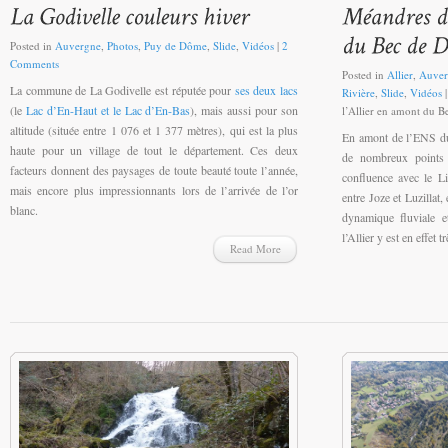
Posted in
Auvergne
,
Photos
,
Puy de Dôme
,
Slide
,
Vidéos
|
2
Comments
Posted in
Allier
,
Auver
La commune de La Godivelle est réputée pour
ses deux lacs
Rivière
,
Slide
,
Vidéos
(le
Lac d’En-Haut et le Lac d’En-Bas
), mais aussi pour son
l’Allier en amont du B
altitude (située entre 1 076 et 1 377 mètres), qui est la plus
En amont de l’ENS du
haute pour un village de tout le département. Ces deux
de nombreux points d
facteurs donnent des paysages de toute beauté toute l’année,
confluence avec le Li
mais encore plus impressionnants lors de l’arrivée de l’or
entre Joze et Luzillat,
blanc.
dynamique fluviale e
l’Allier y est en effet
Read More