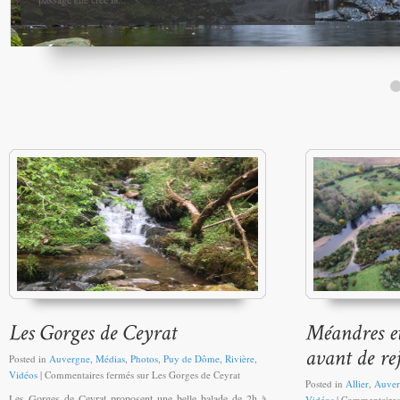
Posted in
Auvergne
,
Médias
,
Photos
,
Puy de Dôme
,
Rivière
,
Vidéos
|
Commentaires fermés
sur Les Gorges de Ceyrat
Posted in
Allier
,
Auver
Les Gorges de Ceyrat proposent une belle balade de 2h à
Vidéos
|
Commentaires