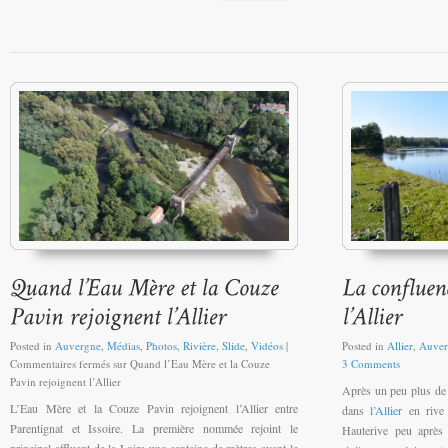
Posted in
Auvergne
,
Médias
,
Photos
,
Rivière
,
Slide
,
Vidéos
|
Posted in
Allier
,
Auver
Commentaires fermés
sur Quand l’Eau Mère et la Couze
3 Comments
Pavin rejoignent l’Allier
Après un peu plus de
L’Eau Mère et la Couze Pavin rejoignent l’Allier entre
dans
l’Allier
en rive 
Parentignat et Issoire. La première nommée rejoint le
Hauterive peu après 
principal affluent de la Loire une centaine de mètres avant le