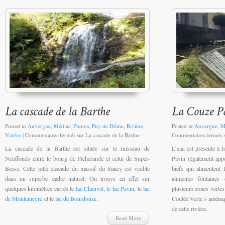
Posted in
Auvergne
,
Médias
,
Photos
,
Puy de Dôme
,
Rivière
,
Posted in
Auvergne
,
M
Vidéos
|
Commentaires fermés
sur La cascade de la Barthe
Commentaires fermés
s
La cascade de la Barthe est située sur le ruisseau de
L’eau est présente à I
Neuffonds entre le bourg de Picherande et celui de Super-
Pavin (également app
Besse. Cette jolie cascade du massif du Sancy est visible
biefs qui alimentent 
dans un superbe cadre naturel. On trouve en effet sur
alimenter fontaines
quelques kilomètres carrés le
lac Chauvet
, l
e lac Pavin
, le
lac
plusieurs zones verte
de Montcineyre
et le
lac de Bourdouze
.
Coulée Verte » aménagé
de cette rivière.
Read More