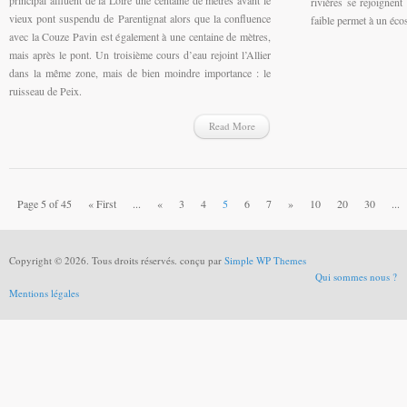
rivières se rejoignen
vieux pont suspendu de Parentignat alors que la confluence
faible permet à un éco
avec la Couze Pavin est également à une centaine de mètres,
mais après le pont. Un troisième cours d’eau rejoint l’Allier
dans la même zone, mais de bien moindre importance : le
ruisseau de Peix.
Read More
Page 5 of 45
« First
...
«
3
4
5
6
7
»
10
20
30
...
Copyright © 2026. Tous droits réservés. conçu par
Simple WP Themes
Qui sommes nous ?
Mentions légales