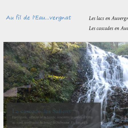
Méandres et boires de la Sioule
avant de rejoindre l’Allier
La confluence entre la Sioule et l’Allier se fait entre Contigny
et La Ferté-Hauterive peu après Saint-Pourçain sur-Sioule à...