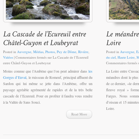
Posted in
Auvergne
,
Médias
,
Photos
,
Puy de Dôme
,
Rivière
,
Posted in
Auvergne
,
E
Vidéos
|
Commentaires fermés
sur La Cascade de l’Ecureuil
du ciel
,
Haute Loire
,
M
entre Châtel-Guyon et Loubeyrat
Commentaires fermés
s
Moins connue que l’Ambène que l’on peut admirer dans
les
La Loire entre Cussa
Gorges d’Enval
, le ruisseau de Romeuf, principal affluent du
méandres dont le plus
Sardon qui lui même se jette dans l’Ambène, offre un
de ce dernier, «le de
paysage agréable agrémenté de rapides et de la très belle
fleuve royal » form
cascade de l’Ecureuil. Pour en profiter il faudra vous rendre
Farges. Nous somme
à la Vallée de Sans Souci.
d’oiseau et 15 minute
Loire.
Read More