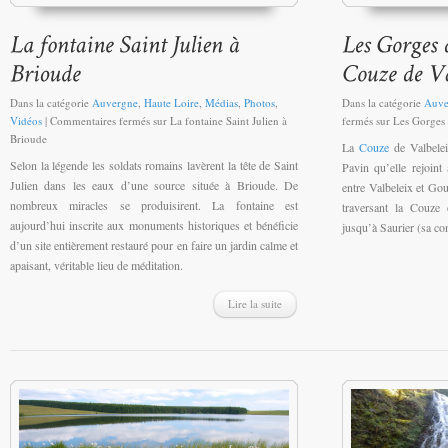
Dans la catégorie
Auvergne
,
Haute Loire
,
Médias
,
Photos
,
Dans la catégorie
Auve
Vidéos
|
Commentaires fermés
sur La fontaine Saint Julien à
fermés
sur Les Gorges 
Brioude
La
Couze
de Valbelei
Selon la légende les soldats romains lavèrent la tête de Saint
Pavin qu’elle rejoint
Julien dans les eaux d’une source située à Brioude. De
entre Valbeleix et Go
nombreux miracles se produisirent. La fontaine est
traversant la Couze
aujourd’hui inscrite aux monuments historiques et bénéficie
jusqu’à Saurier (sa co
d’un site entièrement restauré pour en faire un jardin calme et
apaisant, véritable lieu de méditation.
Lire la suite