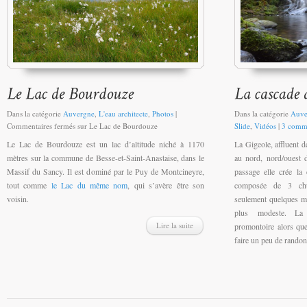
Dans la catégorie
Auvergne
,
L'eau architecte
,
Photos
|
Dans la catégorie
Auve
Commentaires fermés
sur Le Lac de Bourdouze
Slide
,
Vidéos
|
3 comme
Le Lac de Bourdouze est un lac d’altitude niché à 1170
La Gigeole, affluent d
mètres sur la commune de Besse-et-Saint-Anastaise, dans le
au nord, nord/ouest 
Massif du Sancy. Il est dominé par le Puy de Montcineyre,
passage elle crée la 
tout comme
le Lac du même nom
, qui s’avère être son
composée de 3 chut
voisin.
seulement quelques mè
plus modeste. La 
Lire la suite
promontoire alors que 
faire un peu de randon