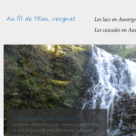
Méandres et boires de la Sioule
avant de rejoindre l’Allier
La confluence entre la Sioule et l’Allier se fait entre Contigny
et La Ferté-Hauterive peu après Saint-Pourçain sur-Sioule à...