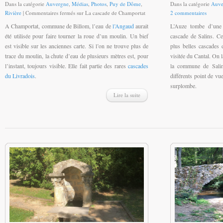
Dans la catégorie
Auvergne
,
Médias
,
Photos
,
Puy de Dôme
,
Dans la catégorie
Auve
Rivière
|
Commentaires fermés
sur La cascade de Champortat
2 commentaires
A Champortat, commune de Billom, l’eau de
l’Angaud
aurait
L’Auze tombe d’une 
été utilisée pour faire tourner la roue d’un moulin. Un bief
cascade de Salins. Ce
est visible sur les anciennes carte. Si l’on ne trouve plus de
plus belles cascades 
trace du moulin, la chute d’eau de plusieurs mètres est, pour
visitée du Cantal. On 
l’instant, toujours visible. Elle fait partie des rares
cascades
la commune de Salin
du Livradois
.
différents point de vue
surplombe.
Lire la suite