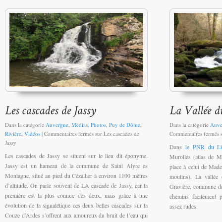
Dans la catégorie
Auvergne
,
Médias
,
Photos
,
Puy de Dôme
,
Dans la catégorie
Auve
Rivière
,
Vidéos
|
Commentaires fermés
sur Les cascades de
Commentaires fermés
s
Jassy
Dans
le PNR du Liv
Les cascades de Jassy se situent sur le lieu dit éponyme.
Murolles (atlas de M
Jassy est un hameau de la commune de Saint Alyre es
place à celui de Mad
Montagne, situé au pied du Cézallier à environ 1100 mètres
moulins). La vallée
d’altitude. On parle souvent de LA cascade de Jassy, car la
Gravière, commune de
première est la plus connue des deux, mais grâce à une
chemins facilement p
évolution de la signalétique ces deux belles cascades sur la
assez rudes.
Couze d’Ardes s’offrent aux amoureux du bruit de l’eau qui