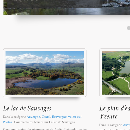
Dans la catégorie
Auvergne
,
Cantal
,
Eauvergnat vu du ciel
,
Photos
|
Commentaires fermés
sur Le lac de Sauvages
Dans la catégorie
Auve
Dans une région de pâturages et de forêts d’altitude, ce lac
sur Le plan d’eau des 