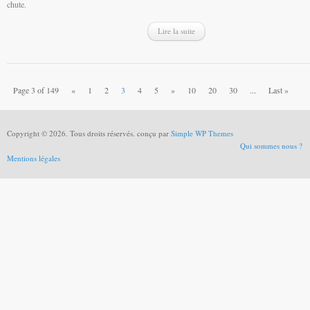
chute.
Lire la suite
Page 3 of 149
«
1
2
3
4
5
»
10
20
30
...
Last »
Copyright © 2026. Tous droits réservés. conçu par
Simple WP Themes
Qui sommes nous ?
Mentions légales