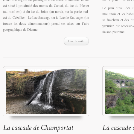
est situé à proximité des monts du Cantal, du lac du Pêcher
Le plan d’eau des O
(au nord-est) et du lac du Jolan (au nord), sur la partie sud-
moulinois et les habit
est du Cézallier. Le Lac Sauvage ou le Lac de Sauvages (on
sa fraicheur et des di
trouve les deux dénominations) prend ses aises sur l’aire
yzeurien est accessibl
géographique de Dienne.
liaison piétonne.
Lire la suite