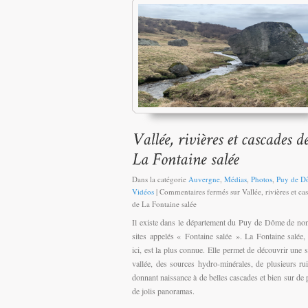
Dans la catégorie
Auvergne
,
Médias
,
Photos
,
Puy de D
Vidéos
|
Commentaires fermés
sur Vallée, rivières et ca
de La Fontaine salée
Il existe dans le département du Puy de Dôme de n
sites appelés « Fontaine salée ». La Fontaine salée, 
ici, est la plus connue. Elle permet de découvrir une 
vallée, des sources hydro-minérales, de plusieurs ru
donnant naissance à de belles cascades et bien sur de p
de jolis panoramas.