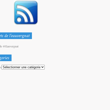
de @Eauvergnat
es