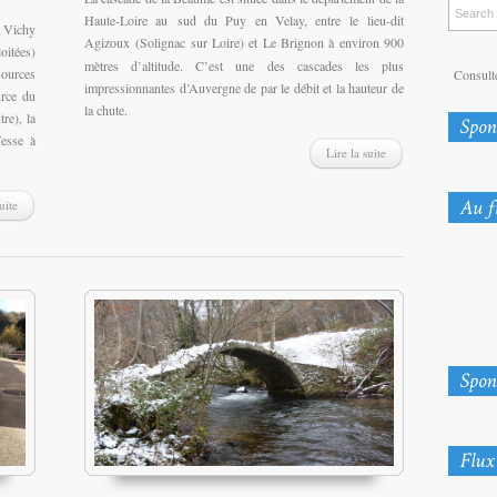
Haute-Loire au sud du Puy en Velay, entre le lieu-dit
à Vichy
Agizoux
(Solignac sur Loire) et Le Brignon à environ 900
oitées)
mètres d’altitude. C’est une des cascades les plus
sources
Consulte
impressionnantes d’Auvergne de par le débit et la hauteur de
urce du
la chute.
re), la
esse à
Lire la suite
uite