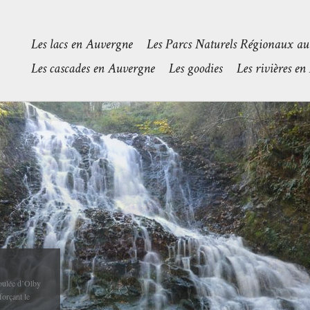
 Sioule
r
 entre Contigny
sur-Sioule à...