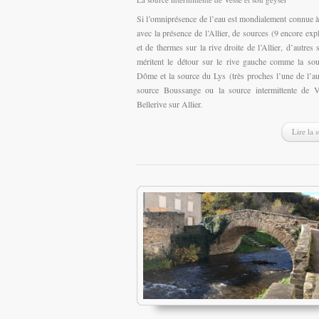
Si l’omniprésence de l’eau est mondialement connue 
avec la présence de l’Allier, de sources (9 encore expl
et de thermes sur la rive droite de l’Allier, d’autres 
méritent le détour sur le rive gauche comme la so
Dôme et la source du Lys (très proches l’une de l’aut
source Boussange ou la source intermittente de V
Bellerive sur Allier.
Lire la s