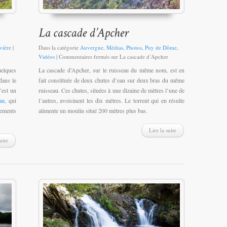
vière
|
Dans la catégorie
Auvergne
,
Médias
,
Photos
,
Puy de Dôme
,
Vidéos
|
Commentaires fermés
sur La cascade d’Apcher
uelques
La cascade d’Apcher, sur le ruisseau du même nom, est en
dans le
fait constituée de deux chutes d’eau sur deux bras du même
’est un
ruisseau. Ces chutes, situées à une dizaine de mètres l’une de
au
, qui
l’autres, avoisinent les dix mètres. Le torrent qui en résulte
gements
alimente un moulin situé 200 mètres plus bas.
Lire la suite
uite