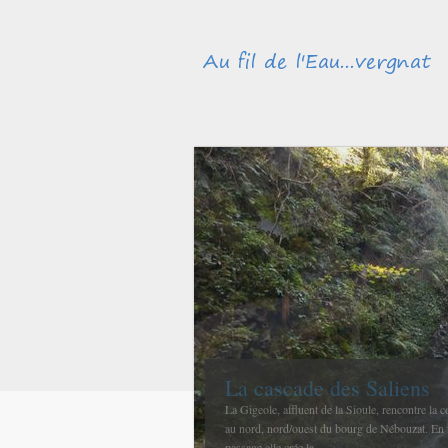
Méandres et boires de la
avant de rejoindre l’Allie
La confluence entre la Sioule et l’Allier se fait
et La Ferté-Hauterive peu après Saint-Pourçain 