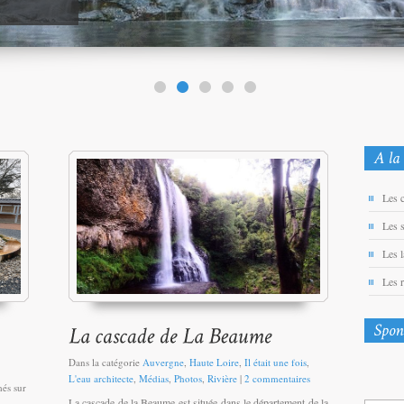
Les 
Les 
Les 
Les 
Dans la catégorie
Auvergne
,
Haute Loire
,
Il était une fois
,
L'eau architecte
,
Médias
,
Photos
,
Rivière
|
2 commentaires
més
sur
La cascade de la Beaume est située dans le département de la