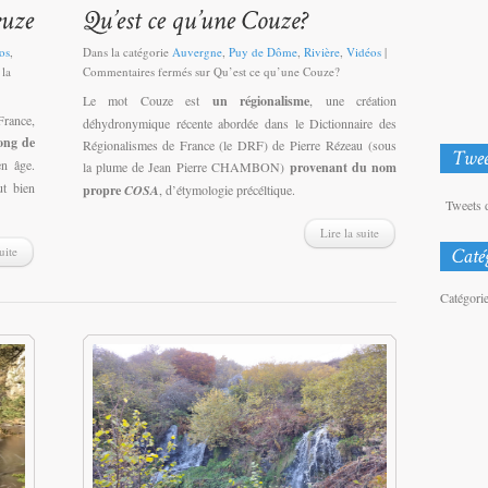
os
,
Dans la catégorie
Auvergne
,
Puy de Dôme
,
Rivière
,
Vidéos
|
 la
Commentaires fermés
sur Qu’est ce qu’une Couze?
Le mot Couze est
un régionalisme
, une création
France,
déhydronymique récente abordée dans le Dictionnaire des
long de
Régionalismes de France (le DRF) de Pierre Rézeau (sous
en âge.
la plume de Jean Pierre CHAMBON)
provenant du nom
ut bien
propre
COSA
, d’étymologie précéltique.
Tweets 
Lire la suite
uite
Catégori