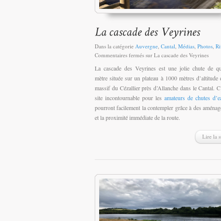
Dans la catégorie
Auvergne
,
Cantal
,
Médias
,
Photos
,
Ri
Commentaires fermés
sur La cascade des Veyrines
La cascade des Veyrines est une jolie chute de q
mètre située sur un plateau à 1000 mètres d’altitude 
massif du Cézallier près d’Allanche dans le Cantal. C
site incontournable pour les
amateurs de chutes d’e
pourront facilement la contempler grâce à des aména
et la proximité immédiate de la route.
Lire la s