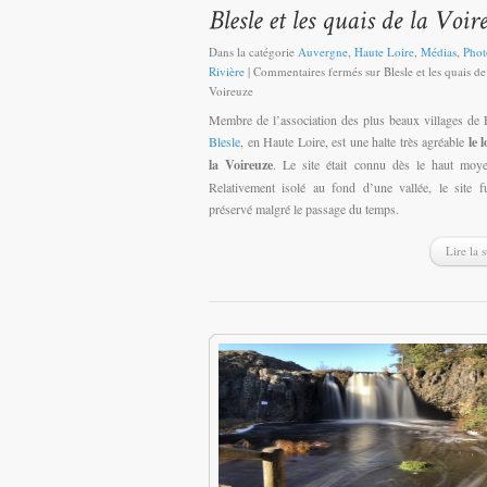
Dans la catégorie
Auvergne
,
Haute Loire
,
Médias
,
Phot
Rivière
|
Commentaires fermés
sur Blesle et les quais de
Voireuze
Membre de l’association des plus beaux villages de 
Blesle
, en Haute Loire, est une halte très agréable
le 
la Voireuze
. Le site était connu dès le haut moy
Relativement isolé au fond d’une vallée, le site f
préservé malgré le passage du temps.
Lire la s