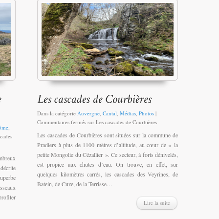
Dans la catégorie
Auvergne
,
Cantal
,
Médias
,
Photos
|
Commentaires fermés
sur Les cascades de Courbières
ôme
,
Les cascades de Courbières sont situées sur la commune de
scades
Pradiers à plus de 1100 mètres d’altitude, au cœur de « la
petite Mongolie du Cézallier ». Ce secteur, à forts dénivelés,
ombreux
est propice aux chutes d’eau. On trouve, en effet, sur
décrite
quelques kilomètres carrés, les cascades des Veyrines, de
superbe
Batein, de Cuze, de la Terrisse…
isseaux
rofiter
Lire la suite