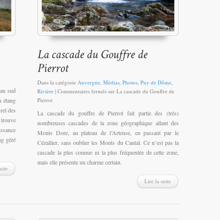
Dans la catégorie
Auvergne
,
Médias
,
Photos
,
Puy de Dôme
,
 au sud
Rivière
|
Commentaires fermés
sur La cascade du Gouffre de
n étang
Pierrot
rel des
La cascade du gouffre de Pierrot fait partie des (très)
 trouve
nombreuses cascades de la zone géographique allant des
issance
Monts Dore, au plateau de l’Artense, en passant par le
ng géré
Cézallier, sans oublier les Monts du Cantal. Ce n’est pas la
cascade la plus connue ni la plus fréquentée de cette zone,
mais elle présente un charme certain.
uite
Lire la suite