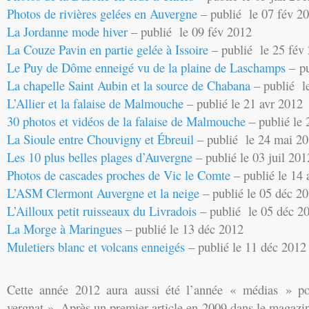
Photos de rivières gelées en Auvergne
– publié le 07 fév 2
La Jordanne mode hiver
– publié le 09 fév 2012
La Couze Pavin en partie gelée à Issoire
– publié le 25 fév
Le Puy de Dôme enneigé vu de la plaine de Laschamps
– pu
La chapelle Saint Aubin et la source de Chabana
– publié l
L’Allier et la falaise de Malmouche
– publié le 21 avr 2012
30 photos et vidéos de la falaise de Malmouche
– publié le 
La Sioule entre Chouvigny et Ébreuil
– publié le 24 mai 2
Les 10 plus belles plages d’Auvergne
– publié le 03 juil 201
Photos de cascades proches de Vic le Comte
– publié le 14 
L’ASM Clermont Auvergne et la neige
– publié le 05 déc 2
L’Ailloux petit ruisseaux du Livradois
– publié le 05 déc 2
La Morge à Maringues
– publié le 13 déc 2012
Muletiers blanc et volcans enneigés
– publié le 11 déc 2012
Cette année 2012 aura aussi été l’année « médias » p
vergnat ». Après un premier article en 2009 dans le magaz