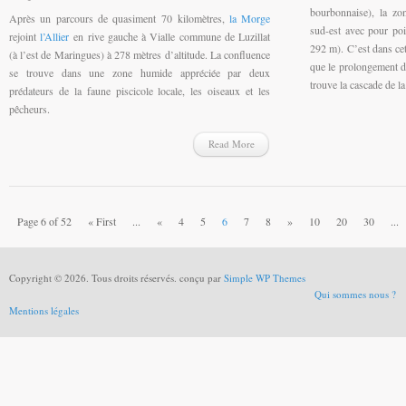
bourbonnaise), la zo
Après un parcours de quasiment 70 kilomètres,
la Morge
sud-est avec pour po
rejoint
l’Allier
en rive gauche à Vialle commune de Luzillat
292 m). C’est dans cet
(à l’est de Maringues) à 278 mètres d’altitude. La confluence
que le prolongement d
se trouve dans une zone humide appréciée par deux
trouve la cascade de la
prédateurs de la faune piscicole locale, les oiseaux et les
pêcheurs.
Read More
Page 6 of 52
« First
...
«
4
5
6
7
8
»
10
20
30
...
Copyright © 2026. Tous droits réservés. conçu par
Simple WP Themes
Qui sommes nous ?
Mentions légales