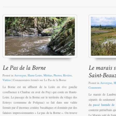
Posted in
Auvergne
,
Haute Loire
,
Médias
,
Photos
,
Rivière
,
Vidéos
|
Commentaires fermés
sur Le Pas de la Borne
Posted in
Auvergne
,
M
La Borne est un affluent de la Loire en rive gauche
Comments
(confluence à Chadrac en aval du Puy) qui coule en Haute-
Le marais de Lambre 
Loire. Le passage de la Borne sur le territoire du village des
séparés de seulement
Estreys (commune de Polignac) se fait dans une vallée
du
passé humide de 
fermée par d’énormes coulées basaltiques et dominée par des
contexte périurbain qu
falaises impressionnantes « Le pas de la Borne ». On trouve
Le Marais salé de Sain