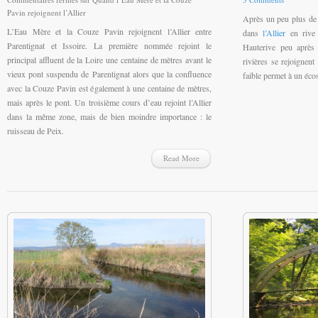
Pavin rejoignent l’Allier
Après un peu plus de
L’Eau Mère et la Couze Pavin rejoignent l’Allier entre
dans
l’Allier
en rive 
Parentignat et Issoire. La première nommée rejoint le
Hauterive peu après 
principal affluent de la Loire une centaine de mètres avant le
rivières se rejoignen
vieux pont suspendu de Parentignat alors que la confluence
faible permet à un éco
avec la Couze Pavin est également à une centaine de mètres,
mais après le pont. Un troisième cours d’eau rejoint l’Allier
dans la même zone, mais de bien moindre importance : le
ruisseau de Peix.
Read More