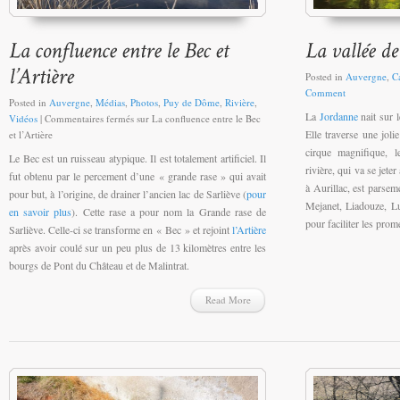
Posted in
Auvergne
,
C
Comment
Posted in
Auvergne
,
Médias
,
Photos
,
Puy de Dôme
,
Rivière
,
La
Jordanne
nait sur 
Vidéos
|
Commentaires fermés
sur La confluence entre le Bec
Elle traverse une joli
et l’Artière
cirque magnifique, l
Le Bec est un ruisseau atypique. Il est totalement artificiel. Il
rivière, qui va se jete
fut obtenu par le percement d’une « grande rase » qui avait
à Aurillac, est parse
pour but, à l’origine, de drainer l’ancien lac de Sarliève (
pour
Mejanet, Liadouze, L
en savoir plus
). Cette rase a pour nom la Grande rase de
pour faciliter les prom
Sarliève. Celle-ci se transforme en « Bec » et rejoint
l’Artière
après avoir coulé sur un peu plus de 13 kilomètres entre les
bourgs de Pont du Château et de Malintrat.
Read More