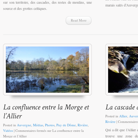
sur son territoire, des cascades, des restes de moulins, une
marais salés d’Auverg
source et des grottes celtiques.
Read More
Posted in
Allier
,
Auver
Rivière
|
Commentaires
Posted in
Auvergne
,
Médias
,
Photos
,
Puy de Dôme
,
Rivière
,
Qui a dit que l’Allier 
Vidéos
|
Commentaires fermés
sur La confluence entre la
trouve une zone de 
Morge et l’Allier