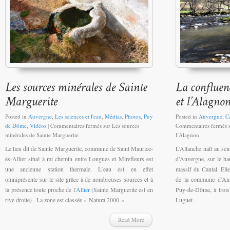
Posted in
Auvergne
,
Les sciences et l'eau
,
Médias
,
Photos
,
Puy
Posted in
Auvergne
,
C
de Dôme
,
Vidéos
|
Commentaires fermés
sur Les sources
Commentaires fermés
s
minérales de Sainte Marguerite
l’Alagnon
Le lieu dit de Sainte Marguerite, commune de Saint Maurice-
L’Allanche naît au sei
ès-Allier situé à mi chemin entre Longues et Mirefleurs est
d’Auvergne, sur le hau
une ancienne station thermale. L’eau est en effet
massif du Cantal. Elle
omniprésente sur le site grâce à de nombreuses sources et à
de la commune d’Anz
la présence toute proche de l’
Allier
(Sainte Marguerite est en
Puy-de-Dôme, à trois
rive droite) . La zone est classée « Natura 2000 ».
Luguet.
Read More