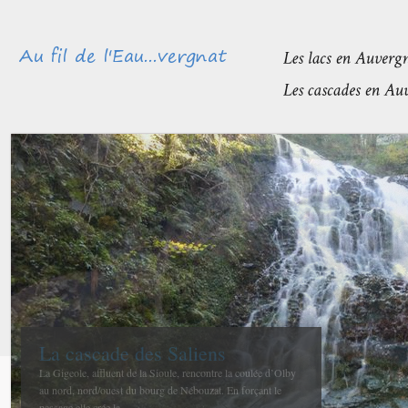
Méandres et boires de la Sioule
avant de rejoindre l’Allier
La confluence entre la Sioule et l’Allier se fait entre Contigny
et La Ferté-Hauterive peu après Saint-Pourçain sur-Sioule à...