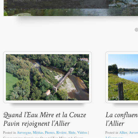
Posted in
Auvergne
,
Médias
,
Photos
,
Rivière
,
Slide
,
Vidéos
|
Posted in
Allier
,
Auver
Commentaires fermés
sur Quand l’Eau Mère et la Couze
3 Comments