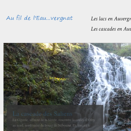
Méandres et boires de la Sioule
avant de rejoindre l’Allier
La confluence entre la Sioule et l’Allier se fait entre Contigny
et La Ferté-Hauterive peu après Saint-Pourçain sur-Sioule à...