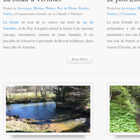
Posted in
Auvergne
,
Médias
,
Photos
,
Puy de Dôme
,
Rivière
,
Posted in
Auvergne
,
M
Vidéos
|
Commentaires fermés
sur La Sioule à Vernines
Vidéos
|
1 Comment
La Sioule
en aval de sa source (au nord du
lac de
Le pont Estrade est
Servières
et du Puy d’Augère) prend la forme d’un ruisseau
restauration a été 
sauvage, torrentueux, entouré de zones humides. Il est
permettait à une voie
possible de l’observer à proximité de Bessat et Ribeyre, deux
non loin de Perrier e
lieux-dits de Vernines.
l’ouest d’Issoire, au 
Read More