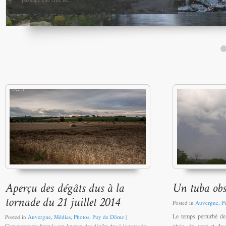
Posted in
Auvergne
,
P
Le temps perturbé de
Posted in
Auvergne
,
Médias
,
Photos
,
Puy de Dôme
|
pluie, du vent et de
Commentaires fermés
sur Aperçu des dégâts dus à la tornade