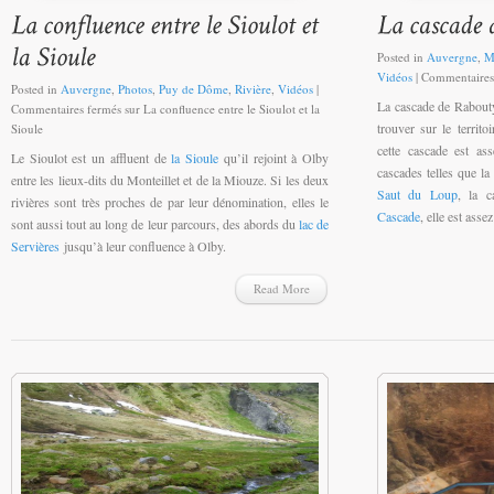
Posted in
Auvergne
,
M
Vidéos
|
Commentaires
Posted in
Auvergne
,
Photos
,
Puy de Dôme
,
Rivière
,
Vidéos
|
La cascade de Rabouty 
Commentaires fermés
sur La confluence entre le Sioulot et la
trouver sur le terri
Sioule
cette cascade est as
Le Sioulot est un affluent de
la Sioule
qu’il rejoint à Olby
cascades telles que l
entre les lieux-dits du Monteillet et de la Miouze. Si les deux
Saut du Loup
, la 
rivières sont très proches de par leur dénomination, elles le
Cascade
, elle est asse
sont aussi tout au long de leur parcours, des abords du
lac de
Servières
jusqu’à leur confluence à Olby.
Read More