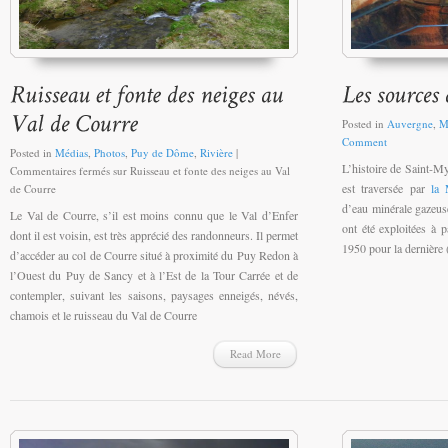
Posted in
Auvergne
,
M
Comment
Posted in
Médias
,
Photos
,
Puy de Dôme
,
Rivière
|
L’histoire de Saint-Myo
Commentaires fermés
sur Ruisseau et fonte des neiges au Val
est traversée par
la
de Courre
d’eau minérale gazeuse
Le Val de Courre, s’il est moins connu que le Val d’Enfer
ont été exploitées à p
dont il est voisin, est très apprécié des randonneurs. Il permet
1950 pour la dernière 
d’accéder au col de Courre situé à proximité du Puy Redon à
l’Ouest du Puy de Sancy et à l’Est de la Tour Carrée et de
contempler, suivant les saisons, paysages enneigés, névés,
chamois et le ruisseau du Val de Courre
Read More