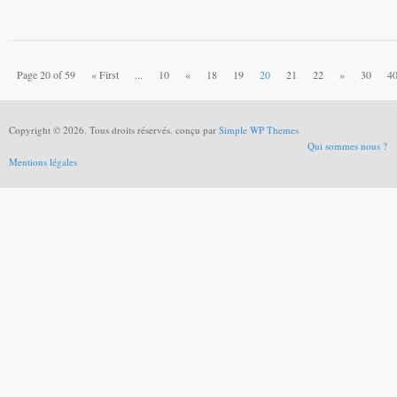
Page 20 of 59
« First
...
10
«
18
19
20
21
22
»
30
4
Copyright © 2026. Tous droits réservés. conçu par
Simple WP Themes
Qui sommes nous ?
Mentions légales