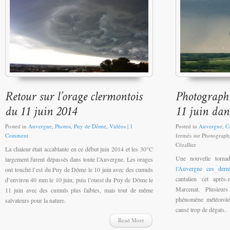
Posted in
Auvergne
,
Photos
,
Puy de Dôme
,
Vidéos
|
1
Posted in
Auvergne
,
C
Comment
fermés
sur Photographi
Cézallier
La chaleur était accablante en ce début juin 2014 et les 30°C
Une nouvelle torna
largement furent dépassés dans toute l’Auvergne. Les orages
l’Auvergne ces dern
ont touché l’est du Puy de Dôme le 10 juin avec des cumuls
cantalien cet après
d’environ 40 mm le 10 juin, puis l’ouest du Puy de Dôme le
Marcenat. Plusieur
11 juin avec des cumuls plus faibles, mais tout de même
phénomène météorolog
salvateurs pour la nature.
causé trop de dégats.
Read More