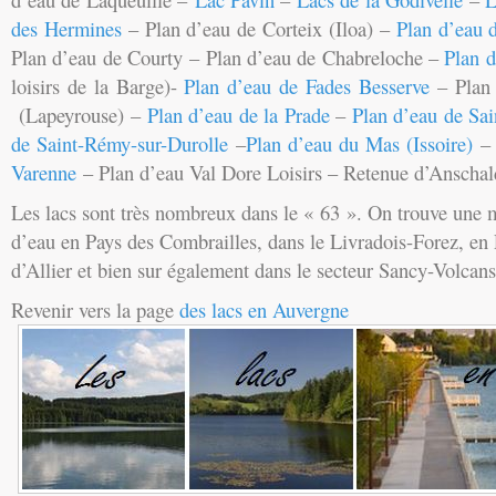
des Hermines
– Plan d’eau de Corteix (Iloa) –
Plan d’eau 
Plan d’eau de Courty – Plan d’eau de Chabreloche –
Plan d
loisirs de la Barge)-
Plan d’eau de Fades Besserve
– Plan 
(Lapeyrouse) –
Plan d’eau de la Prade
–
Plan d’eau de Sa
de Saint-Rémy-sur-Durolle
–
Plan d’eau du Mas (Issoire)
Varenne
– Plan d’eau Val Dore Loisirs – Retenue d’Anschal
Les lacs sont très nombreux dans le « 63 ». On trouve une 
d’eau en Pays des Combrailles, dans le Livradois-Forez, en 
d’Allier et bien sur également dans le secteur Sancy-Volca
Revenir vers la page
des lacs en Auvergne