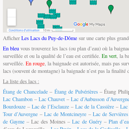
Afficher
Les Lacs du Puy-de-Dôme
sur une carte plus grand
En bleu
vous trouverez les lacs (ou plan d’eau) où la baignad
surveillée et ou la qualité de l’eau est certifiée.
En vert
, la b
surveillée.
En rouge
, la baignade est autorisée, mais pas surv
lacs (souvent de montagne) la baignade n’est pas la finalité d
La liste des lacs :
Étang de Chancelade
–
Étang de Pulvérières
– Étang Phil
Lac Chambon
–
Lac Chauvet
–
Lac d’Aubusson d’Auvergn
Bourdouze
–
Lac de l’Esclauze
–
Lac de la Cassière
–
Lac 
Tour d’Auvergne
–
Lac de Montcineyre
–
Lac de Servières
de Gayme
– Lac des Moines –
Lac de Guéry
–
Plan d’e
d’eau de Laqueuille –
Lac Pavin
–
Lacs de la Godivelle
–
L